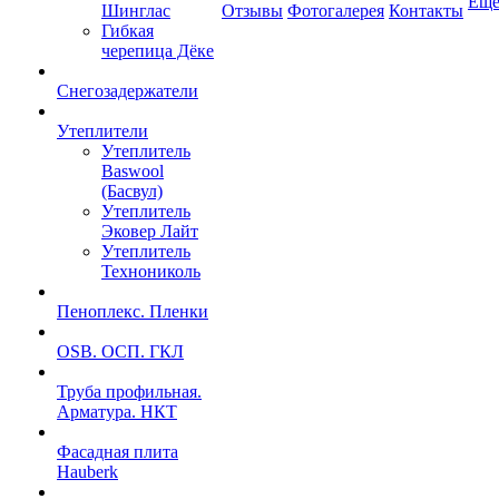
Ещ
Шинглас
Отзывы
Фотогалерея
Контакты
Гибкая
черепица Дёке
Снегозадержатели
Утеплители
Утеплитель
Baswool
(Басвул)
Утеплитель
Эковер Лайт
Утеплитель
Технониколь
Пеноплекс. Пленки
OSB. ОСП. ГКЛ
Труба профильная.
Арматура. НКТ
Фасадная плита
Hauberk