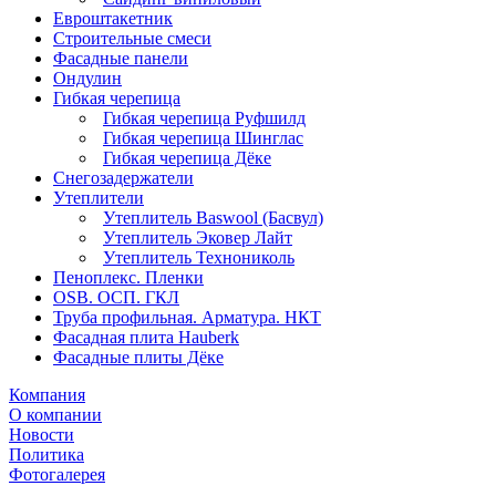
Евроштакетник
Строительные смеси
Фасадные панели
Ондулин
Гибкая черепица
Гибкая черепица Руфшилд
Гибкая черепица Шинглас
Гибкая черепица Дёке
Снегозадержатели
Утеплители
Утеплитель Baswool (Басвул)
Утеплитель Эковер Лайт
Утеплитель Технониколь
Пеноплекс. Пленки
OSB. ОСП. ГКЛ
Труба профильная. Арматура. НКТ
Фасадная плита Hauberk
Фасадные плиты Дёке
Компания
О компании
Новости
Политика
Фотогалерея