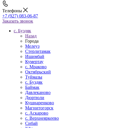
Телефоны
+7 (927) 083-06-87
Заказать звонок
c. Буздяк
Назад
Города
Мелеуз
Стерлитамак
Ишимбай
Кумертау
c. Мраково
Октябрьский
Туймазы
c. Буздяк
Баймак
Давлеканово
Дюртюли
Кушнаренково
Магнитогорск
с. Аскарово
с. Верхнеяркеево
Сибай