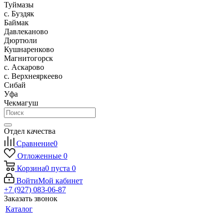
Туймазы
c. Буздяк
Баймак
Давлеканово
Дюртюли
Кушнаренково
Магнитогорск
с. Аскарово
с. Верхнеяркеево
Сибай
Уфа
Чекмагуш
Отдел качества
Сравнение
0
Отложенные
0
Корзина
0
пуста
0
Войти
Мой кабинет
+7 (927) 083-06-87
Заказать звонок
Каталог