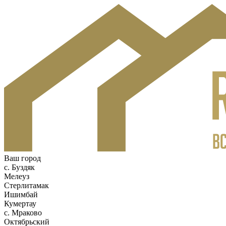
Ваш город
c. Буздяк
Мелеуз
Стерлитамак
Ишимбай
Кумертау
c. Мраково
Октябрьский