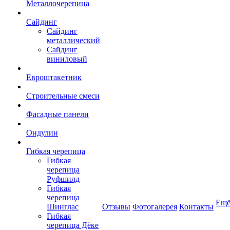
Металлочерепица
Сайдинг
Сайдинг
металлический
Сайдинг
виниловый
Евроштакетник
Строительные смеси
Фасадные панели
Ондулин
Гибкая черепица
Гибкая
черепица
Руфшилд
Гибкая
черепица
Ещ
Шинглас
Отзывы
Фотогалерея
Контакты
Гибкая
черепица Дёке