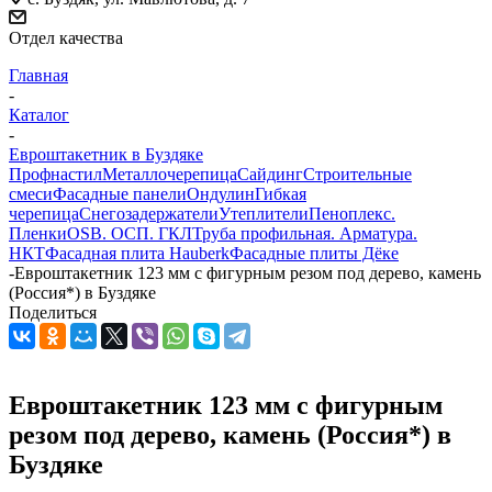
Отдел качества
Главная
-
Каталог
-
Евроштакетник в Буздяке
Профнастил
Металлочерепица
Сайдинг
Строительные
смеси
Фасадные панели
Ондулин
Гибкая
черепица
Снегозадержатели
Утеплители
Пеноплекс.
Пленки
OSB. ОСП. ГКЛ
Труба профильная. Арматура.
НКТ
Фасадная плита Hauberk
Фасадные плиты Дёке
-
Евроштакетник 123 мм с фигурным резом под дерево, камень
(Россия*) в Буздяке
Поделиться
Евроштакетник 123 мм с фигурным
резом под дерево, камень (Россия*) в
Буздяке