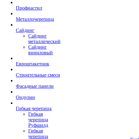
Профнастил
Металлочерепица
Сайдинг
Сайдинг
металлический
Сайдинг
виниловый
Евроштакетник
Строительные смеси
Фасадные панели
Ондулин
Гибкая черепица
Гибкая
черепица
Руфшилд
Гибкая
черепица