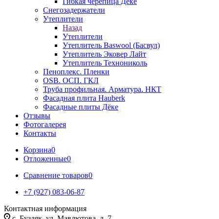
Гибкая черепица Дёке
Снегозадержатели
Утеплители
Назад
Утеплители
Утеплитель Baswool (Басвул)
Утеплитель Эковер Лайт
Утеплитель Технониколь
Пеноплекс. Пленки
OSB. ОСП. ГКЛ
Труба профильная. Арматура. НКТ
Фасадная плита Hauberk
Фасадные плиты Дёке
Отзывы
Фотогалерея
Контакты
Корзина
0
Отложенные
0
Сравнение товаров
0
+7 (927) 083-06-87
Контактная информация
c. Буздяк, ул. Мавлютова, д. 7