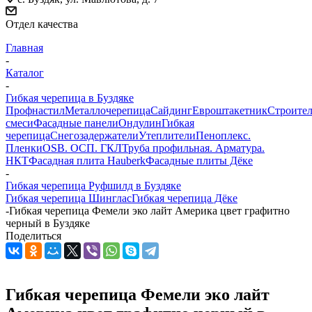
Отдел качества
Главная
-
Каталог
-
Гибкая черепица в Буздяке
Профнастил
Металлочерепица
Сайдинг
Евроштакетник
Строите
смеси
Фасадные панели
Ондулин
Гибкая
черепица
Снегозадержатели
Утеплители
Пеноплекс.
Пленки
OSB. ОСП. ГКЛ
Труба профильная. Арматура.
НКТ
Фасадная плита Hauberk
Фасадные плиты Дёке
-
Гибкая черепица Руфшилд в Буздяке
Гибкая черепица Шинглас
Гибкая черепица Дёке
-
Гибкая черепица Фемели эко лайт Америка цвет графитно
черный в Буздяке
Поделиться
Гибкая черепица Фемели эко лайт