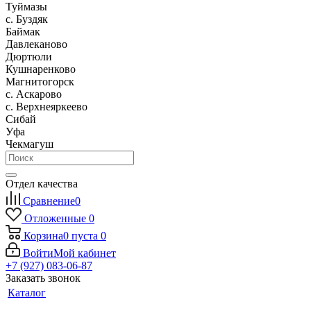
Туймазы
c. Буздяк
Баймак
Давлеканово
Дюртюли
Кушнаренково
Магнитогорск
с. Аскарово
с. Верхнеяркеево
Сибай
Уфа
Чекмагуш
Отдел качества
Сравнение
0
Отложенные
0
Корзина
0
пуста
0
Войти
Мой кабинет
+7 (927) 083-06-87
Заказать звонок
Каталог