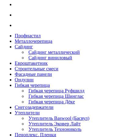
Профнастил
Металлочерепица
Сайдинг
Сайдинг металлический
Сайдинг виниловый
Евроштакетник
Строительные смеси
Фасадные панели
Ондулин
Гибкая черепица
Гибкая черепица Руфшилд
Гибкая черепица Шинглас
Гибкая черепица Дёке
Снегозадержатели
Утеплители
Утеплитель Baswool (Басвул)
Утеплитель Эковер Лайт
Утеплитель Технониколь
Пеноплекс. Пленки