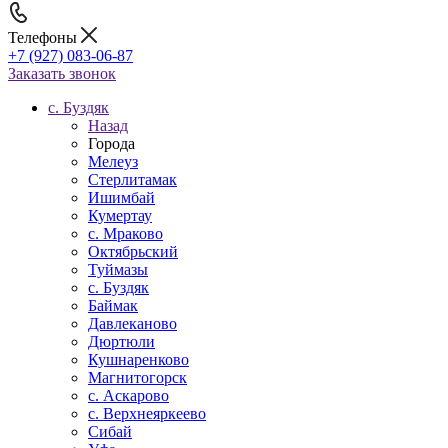
Телефоны
+7 (927) 083-06-87
Заказать звонок
c. Буздяк
Назад
Города
Мелеуз
Стерлитамак
Ишимбай
Кумертау
c. Мраково
Октябрьский
Туймазы
c. Буздяк
Баймак
Давлеканово
Дюртюли
Кушнаренково
Магнитогорск
с. Аскарово
с. Верхнеяркеево
Сибай