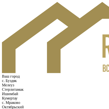
Ваш город
c. Буздяк
Мелеуз
Стерлитамак
Ишимбай
Кумертау
c. Мраково
Октябрьский