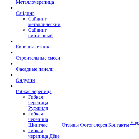
Металлочерепица
Сайдинг
Сайдинг
металлический
Сайдинг
виниловый
Евроштакетник
Строительные смеси
Фасадные панели
Ондулин
Гибкая черепица
Гибкая
черепица
Руфшилд
Гибкая
черепица
Ещ
Шинглас
Отзывы
Фотогалерея
Контакты
Гибкая
черепица Дёке