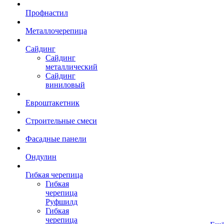
Профнастил
Металлочерепица
Сайдинг
Сайдинг
металлический
Сайдинг
виниловый
Евроштакетник
Строительные смеси
Фасадные панели
Ондулин
Гибкая черепица
Гибкая
черепица
Руфшилд
Гибкая
черепица