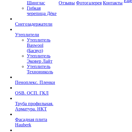
Ещ
Шинглас
Отзывы
Фотогалерея
Контакты
Гибкая
черепица Дёке
Снегозадержатели
Утеплители
Утеплитель
Baswool
(Басвул)
Утеплитель
Эковер Лайт
Утеплитель
Технониколь
Пеноплекс. Пленки
OSB. ОСП. ГКЛ
Труба профильная.
Арматура. НКТ
Фасадная плита
Hauberk