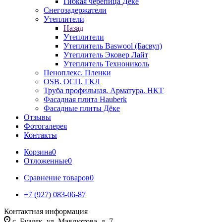
Гибкая черепица Дёке
Снегозадержатели
Утеплители
Назад
Утеплители
Утеплитель Baswool (Басвул)
Утеплитель Эковер Лайт
Утеплитель Технониколь
Пеноплекс. Пленки
OSB. ОСП. ГКЛ
Труба профильная. Арматура. НКТ
Фасадная плита Hauberk
Фасадные плиты Дёке
Отзывы
Фотогалерея
Контакты
Корзина
0
Отложенные
0
Сравнение товаров
0
+7 (927) 083-06-87
Контактная информация
c. Буздяк, ул. Мавлютова, д. 7