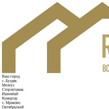
Ваш город
c. Буздяк
Мелеуз
Стерлитамак
Ишимбай
Кумертау
c. Мраково
Октябрьский