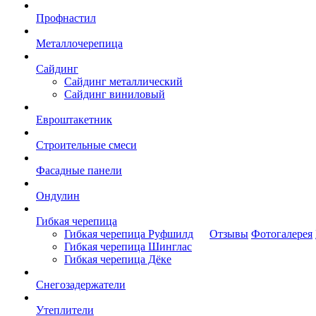
Профнастил
Металлочерепица
Сайдинг
Сайдинг металлический
Сайдинг виниловый
Евроштакетник
Строительные смеси
Фасадные панели
Ондулин
Гибкая черепица
Гибкая черепица Руфшилд
Отзывы
Фотогалерея
Гибкая черепица Шинглас
Гибкая черепица Дёке
Снегозадержатели
Утеплители