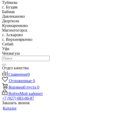
Туймазы
c. Буздяк
Баймак
Давлеканово
Дюртюли
Кушнаренково
Магнитогорск
с. Аскарово
с. Верхнеяркеево
Сибай
Уфа
Чекмагуш
Отдел качества
Сравнение
0
Отложенные
0
Корзина
0
пуста
0
Войти
Мой кабинет
+7 (927) 083-06-87
Заказать звонок
Каталог