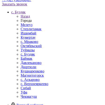
Заказать звонок
c. Буздяк
Назад
Города
Мелеуз
Стерлитамак
Ишимбай
Кумертау
c. Мраково
Октябрьский
Туймазы
c. Буздяк
Баймак
Давлеканово
Дюртюли
Кушнаренково
Магнитогорск
с. Аскарово
с. Верхнеяркеево
Сибай
Уфа
Чекмагуш