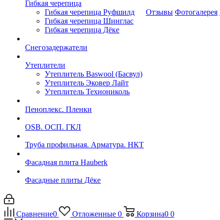
Гибкая черепица
Гибкая черепица Руфшилд
Отзывы
Фотогалерея
Гибкая черепица Шинглас
Гибкая черепица Дёке
Снегозадержатели
Утеплители
Утеплитель Baswool (Басвул)
Утеплитель Эковер Лайт
Утеплитель Технониколь
Пеноплекс. Пленки
OSB. ОСП. ГКЛ
Труба профильная. Арматура. НКТ
Фасадная плита Hauberk
Фасадные плиты Дёке
Сравнение
0
Отложенные
0
Корзина
0
0