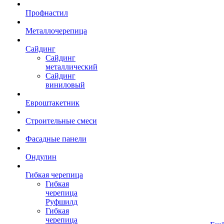
Профнастил
Металлочерепица
Сайдинг
Сайдинг
металлический
Сайдинг
виниловый
Евроштакетник
Строительные смеси
Фасадные панели
Ондулин
Гибкая черепица
Гибкая
черепица
Руфшилд
Гибкая
черепица