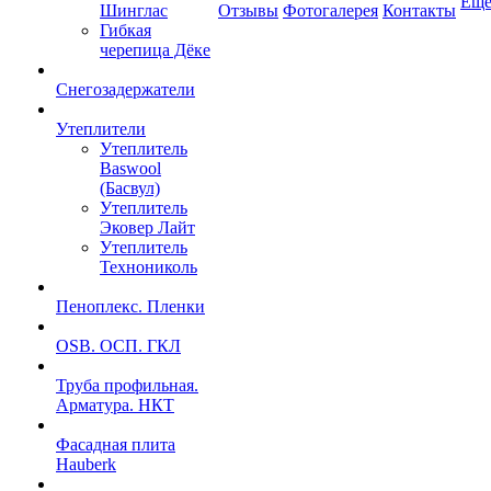
Ещ
Шинглас
Отзывы
Фотогалерея
Контакты
Гибкая
черепица Дёке
Снегозадержатели
Утеплители
Утеплитель
Baswool
(Басвул)
Утеплитель
Эковер Лайт
Утеплитель
Технониколь
Пеноплекс. Пленки
OSB. ОСП. ГКЛ
Труба профильная.
Арматура. НКТ
Фасадная плита
Hauberk