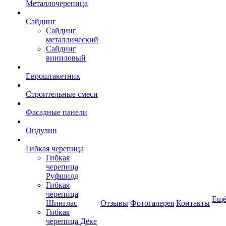
Металлочерепица
Сайдинг
Сайдинг
металлический
Сайдинг
виниловый
Евроштакетник
Строительные смеси
Фасадные панели
Ондулин
Гибкая черепица
Гибкая
черепица
Руфшилд
Гибкая
черепица
Ещ
Шинглас
Отзывы
Фотогалерея
Контакты
Гибкая
черепица Дёке