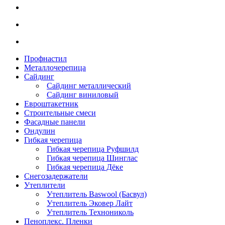
Профнастил
Металлочерепица
Сайдинг
Сайдинг металлический
Сайдинг виниловый
Евроштакетник
Строительные смеси
Фасадные панели
Ондулин
Гибкая черепица
Гибкая черепица Руфшилд
Гибкая черепица Шинглас
Гибкая черепица Дёке
Снегозадержатели
Утеплители
Утеплитель Baswool (Басвул)
Утеплитель Эковер Лайт
Утеплитель Технониколь
Пеноплекс. Пленки