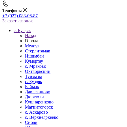
Телефоны
+7 (927) 083-06-87
Заказать звонок
c. Буздяк
Назад
Города
Мелеуз
Стерлитамак
Ишимбай
Кумертау
c. Мраково
Октябрьский
Туймазы
c. Буздяк
Баймак
Давлеканово
Дюртюли
Кушнаренково
Магнитогорск
с. Аскарово
с. Верхнеяркеево
Сибай