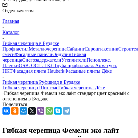
Отдел качества
Главная
-
Каталог
-
Гибкая черепица в Буздяке
Профнастил
Металлочерепица
Сайдинг
Евроштакетник
Строите
смеси
Фасадные панели
Ондулин
Гибкая
черепица
Снегозадержатели
Утеплители
Пеноплекс.
Пленки
OSB. ОСП. ГКЛ
Труба профильная. Арматура.
НКТ
Фасадная плита Hauberk
Фасадные плиты Дёке
-
Гибкая черепица Руфшилд в Буздяке
Гибкая черепица Шинглас
Гибкая черепица Дёке
-
Гибкая черепица Фемели эко лайт стандарт цвет красный с
оттенением в Буздяке
Поделиться
Гибкая черепица Фемели эко лайт