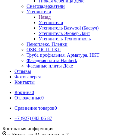
Гибкая черепица Дёке
Снегозадержатели
Утеплители
Назад
Утеплители
Утеплитель Baswool (Басвул)
Утеплитель Эковер Лайт
Утеплитель Технониколь
Пеноплекс. Пленки
OSB. ОСП. ГКЛ
Труба профильная. Арматура. НКТ
Фасадная плита Hauberk
Фасадные плиты Дёке
Отзывы
Фотогалерея
Контакты
Корзина
0
Отложенные
0
Сравнение товаров
0
+7 (927) 083-06-87
Контактная информация
c. Буздяк, ул. Мавлютова, д. 7