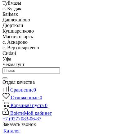
Туймазы
c. Буздяк
Баймак
Давлеканово
Дюртюли
Кушнаренково
Магнитогорск
с. Аскарово
с. Верхнеяркеево
Сибай
Уфа
Чекмагуш
Отдел качества
Сравнение
0
Отложенные
0
Корзина
0
пуста
0
Войти
Мой кабинет
+7 (927) 083-06-87
Заказать звонок
Каталог