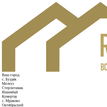
Ваш город
c. Буздяк
Мелеуз
Стерлитамак
Ишимбай
Кумертау
c. Мраково
Октябрьский