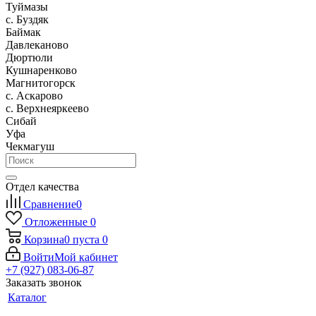
Туймазы
c. Буздяк
Баймак
Давлеканово
Дюртюли
Кушнаренково
Магнитогорск
с. Аскарово
с. Верхнеяркеево
Сибай
Уфа
Чекмагуш
Отдел качества
Сравнение
0
Отложенные
0
Корзина
0
пуста
0
Войти
Мой кабинет
+7 (927) 083-06-87
Заказать звонок
Каталог