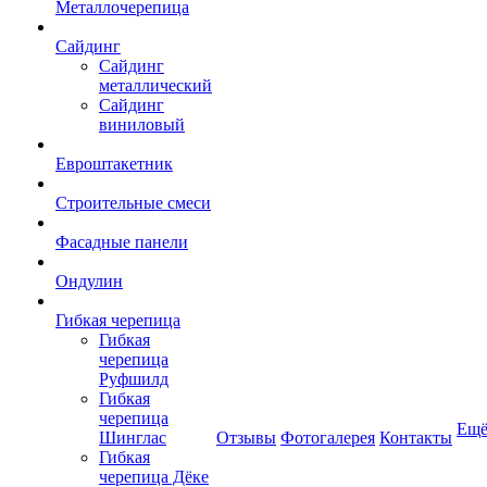
Металлочерепица
Сайдинг
Сайдинг
металлический
Сайдинг
виниловый
Евроштакетник
Строительные смеси
Фасадные панели
Ондулин
Гибкая черепица
Гибкая
черепица
Руфшилд
Гибкая
черепица
Ещ
Шинглас
Отзывы
Фотогалерея
Контакты
Гибкая
черепица Дёке