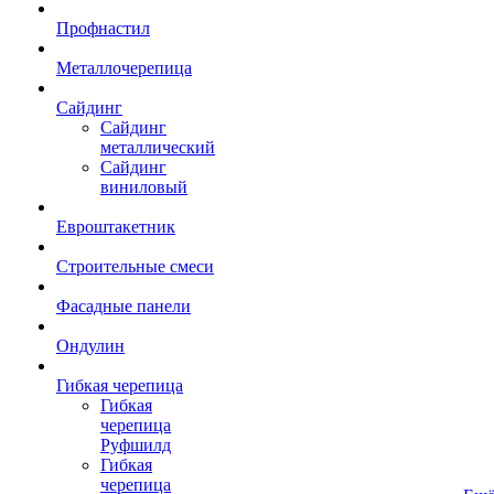
Профнастил
Металлочерепица
Сайдинг
Сайдинг
металлический
Сайдинг
виниловый
Евроштакетник
Строительные смеси
Фасадные панели
Ондулин
Гибкая черепица
Гибкая
черепица
Руфшилд
Гибкая
черепица