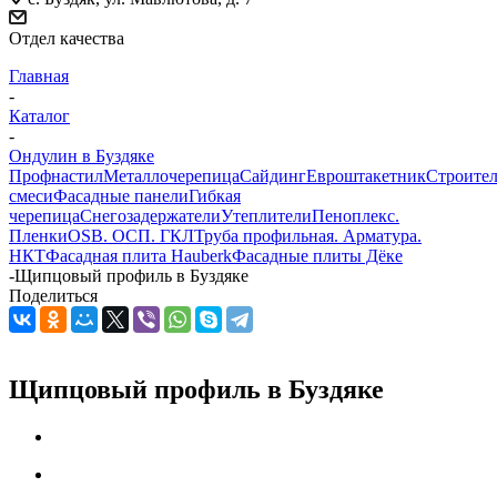
Отдел качества
Главная
-
Каталог
-
Ондулин в Буздяке
Профнастил
Металлочерепица
Сайдинг
Евроштакетник
Строите
смеси
Фасадные панели
Гибкая
черепица
Снегозадержатели
Утеплители
Пеноплекс.
Пленки
OSB. ОСП. ГКЛ
Труба профильная. Арматура.
НКТ
Фасадная плита Hauberk
Фасадные плиты Дёке
-
Щипцовый профиль в Буздяке
Поделиться
Щипцовый профиль в Буздяке