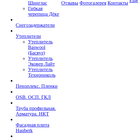
Ещ
Шинглас
Отзывы
Фотогалерея
Контакты
Гибкая
черепица Дёке
Снегозадержатели
Утеплители
Утеплитель
Baswool
(Басвул)
Утеплитель
Эковер Лайт
Утеплитель
Технониколь
Пеноплекс. Пленки
OSB. ОСП. ГКЛ
Труба профильная.
Арматура. НКТ
Фасадная плита
Hauberk