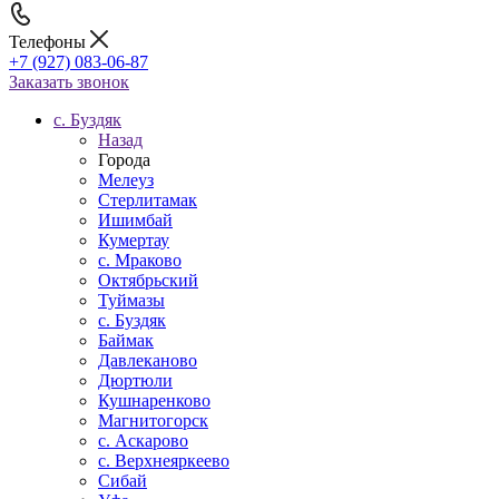
Телефоны
+7 (927) 083-06-87
Заказать звонок
c. Буздяк
Назад
Города
Мелеуз
Стерлитамак
Ишимбай
Кумертау
c. Мраково
Октябрьский
Туймазы
c. Буздяк
Баймак
Давлеканово
Дюртюли
Кушнаренково
Магнитогорск
с. Аскарово
с. Верхнеяркеево
Сибай