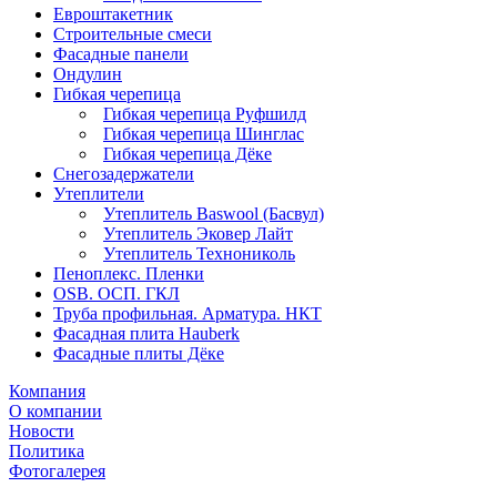
Евроштакетник
Строительные смеси
Фасадные панели
Ондулин
Гибкая черепица
Гибкая черепица Руфшилд
Гибкая черепица Шинглас
Гибкая черепица Дёке
Снегозадержатели
Утеплители
Утеплитель Baswool (Басвул)
Утеплитель Эковер Лайт
Утеплитель Технониколь
Пеноплекс. Пленки
OSB. ОСП. ГКЛ
Труба профильная. Арматура. НКТ
Фасадная плита Hauberk
Фасадные плиты Дёке
Компания
О компании
Новости
Политика
Фотогалерея