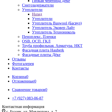
Гибкая черепица Дёке
Снегозадержатели
Утеплители
Назад
Утеплители
Утеплитель Baswool (Басвул)
Утеплитель Эковер Лайт
Утеплитель Технониколь
Пеноплекс. Пленки
OSB. ОСП. ГКЛ
Труба профильная. Арматура. НКТ
Фасадная плита Hauberk
Фасадные плиты Дёке
Отзывы
Фотогалерея
Контакты
Корзина
0
Отложенные
0
Сравнение товаров
0
+7 (927) 083-06-87
Контактная информация
c. Буздяк, ул. Мавлютова, д. 7