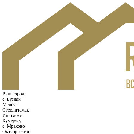
Ваш город
c. Буздяк
Мелеуз
Стерлитамак
Ишимбай
Кумертау
c. Мраково
Октябрьский