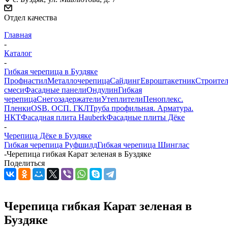
Отдел качества
Главная
-
Каталог
-
Гибкая черепица в Буздяке
Профнастил
Металлочерепица
Сайдинг
Евроштакетник
Строите
смеси
Фасадные панели
Ондулин
Гибкая
черепица
Снегозадержатели
Утеплители
Пеноплекс.
Пленки
OSB. ОСП. ГКЛ
Труба профильная. Арматура.
НКТ
Фасадная плита Hauberk
Фасадные плиты Дёке
-
Черепица Дёке в Буздяке
Гибкая черепица Руфшилд
Гибкая черепица Шинглас
-
Черепица гибкая Карат зеленая в Буздяке
Поделиться
Черепица гибкая Карат зеленая в
Буздяке