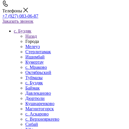
Телефоны
+7 (927) 083-06-87
Заказать звонок
c. Буздяк
Назад
Города
Мелеуз
Стерлитамак
Ишимбай
Кумертау
c. Мраково
Октябрьский
Туймазы
c. Буздяк
Баймак
Давлеканово
Дюртюли
Кушнаренково
Магнитогорск
с. Аскарово
с. Верхнеяркеево
Сибай