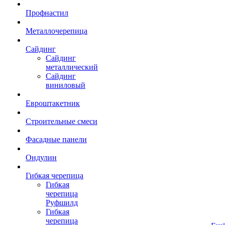
Профнастил
Металлочерепица
Сайдинг
Сайдинг
металлический
Сайдинг
виниловый
Евроштакетник
Строительные смеси
Фасадные панели
Ондулин
Гибкая черепица
Гибкая
черепица
Руфшилд
Гибкая
черепица