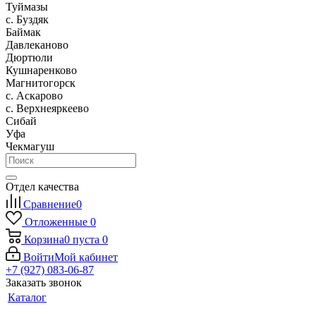
Туймазы
c. Буздяк
Баймак
Давлеканово
Дюртюли
Кушнаренково
Магнитогорск
с. Аскарово
с. Верхнеяркеево
Сибай
Уфа
Чекмагуш
Отдел качества
Сравнение
0
Отложенные
0
Корзина
0
пуста
0
Войти
Мой кабинет
+7 (927) 083-06-87
Заказать звонок
Каталог