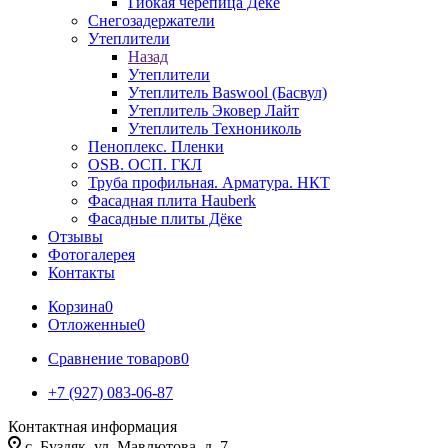
Гибкая черепица Дёке
Снегозадержатели
Утеплители
Назад
Утеплители
Утеплитель Baswool (Басвул)
Утеплитель Эковер Лайт
Утеплитель Технониколь
Пеноплекс. Пленки
OSB. ОСП. ГКЛ
Труба профильная. Арматура. НКТ
Фасадная плита Hauberk
Фасадные плиты Дёке
Отзывы
Фотогалерея
Контакты
Корзина
0
Отложенные
0
Сравнение товаров
0
+7 (927) 083-06-87
Контактная информация
c. Буздяк, ул. Мавлютова, д. 7