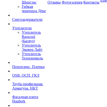
Ещ
Шинглас
Отзывы
Фотогалерея
Контакты
Гибкая
черепица Дёке
Снегозадержатели
Утеплители
Утеплитель
Baswool
(Басвул)
Утеплитель
Эковер Лайт
Утеплитель
Технониколь
Пеноплекс. Пленки
OSB. ОСП. ГКЛ
Труба профильная.
Арматура. НКТ
Фасадная плита
Hauberk