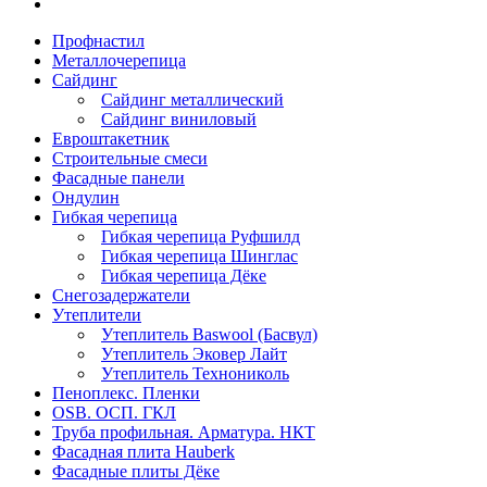
Профнастил
Металлочерепица
Сайдинг
Сайдинг металлический
Сайдинг виниловый
Евроштакетник
Строительные смеси
Фасадные панели
Ондулин
Гибкая черепица
Гибкая черепица Руфшилд
Гибкая черепица Шинглас
Гибкая черепица Дёке
Снегозадержатели
Утеплители
Утеплитель Baswool (Басвул)
Утеплитель Эковер Лайт
Утеплитель Технониколь
Пеноплекс. Пленки
OSB. ОСП. ГКЛ
Труба профильная. Арматура. НКТ
Фасадная плита Hauberk
Фасадные плиты Дёке