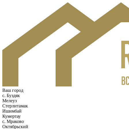
Ваш город
c. Буздяк
Мелеуз
Стерлитамак
Ишимбай
Кумертау
c. Мраково
Октябрьский