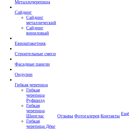
Металлочерепица
Сайдинг
Сайдинг
металлический
Сайдинг
виниловый
Евроштакетник
Строительные смеси
Фасадные панели
Ондулин
Гибкая черепица
Гибкая
черепица
Руфшилд
Гибкая
черепица
Ещ
Шинглас
Отзывы
Фотогалерея
Контакты
Гибкая
черепица Дёке