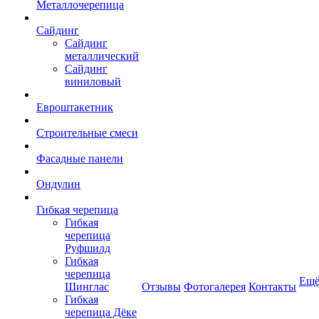
Металлочерепица
Сайдинг
Сайдинг
металлический
Сайдинг
виниловый
Евроштакетник
Строительные смеси
Фасадные панели
Ондулин
Гибкая черепица
Гибкая
черепица
Руфшилд
Гибкая
черепица
Ещ
Шинглас
Отзывы
Фотогалерея
Контакты
Гибкая
черепица Дёке