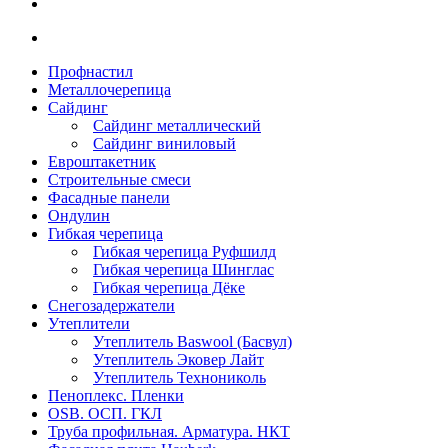
Профнастил
Металлочерепица
Сайдинг
Сайдинг металлический
Сайдинг виниловый
Евроштакетник
Строительные смеси
Фасадные панели
Ондулин
Гибкая черепица
Гибкая черепица Руфшилд
Гибкая черепица Шинглас
Гибкая черепица Дёке
Снегозадержатели
Утеплители
Утеплитель Baswool (Басвул)
Утеплитель Эковер Лайт
Утеплитель Технониколь
Пеноплекс. Пленки
OSB. ОСП. ГКЛ
Труба профильная. Арматура. НКТ