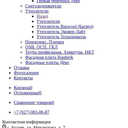
Гибкая черепица Дёке
Снегозадержатели
Утеплители
Назад
Утеплители
Утеплитель Baswool (Басвул)
Утеплитель Эковер Лайт
Утеплитель Технониколь
Пеноплекс. Пленки
OSB. ОСП. ГКЛ
Труба профильная. Арматура. НКТ
Фасадная плита Hauberk
Фасадные плиты Дёке
Отзывы
Фотогалерея
Контакты
Корзина
0
Отложенные
0
Сравнение товаров
0
+7 (927) 083-06-87
Контактная информация
c. Буздяк, ул. Мавлютова, д. 7