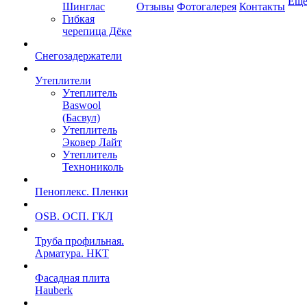
Ещ
Шинглас
Отзывы
Фотогалерея
Контакты
Гибкая
черепица Дёке
Снегозадержатели
Утеплители
Утеплитель
Baswool
(Басвул)
Утеплитель
Эковер Лайт
Утеплитель
Технониколь
Пеноплекс. Пленки
OSB. ОСП. ГКЛ
Труба профильная.
Арматура. НКТ
Фасадная плита
Hauberk