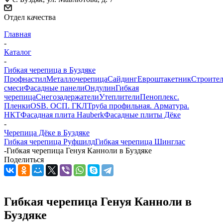
Отдел качества
Главная
-
Каталог
-
Гибкая черепица в Буздяке
Профнастил
Металлочерепица
Сайдинг
Евроштакетник
Строите
смеси
Фасадные панели
Ондулин
Гибкая
черепица
Снегозадержатели
Утеплители
Пеноплекс.
Пленки
OSB. ОСП. ГКЛ
Труба профильная. Арматура.
НКТ
Фасадная плита Hauberk
Фасадные плиты Дёке
-
Черепица Дёке в Буздяке
Гибкая черепица Руфшилд
Гибкая черепица Шинглас
-
Гибкая черепица Генуя Канноли в Буздяке
Поделиться
Гибкая черепица Генуя Канноли в
Буздяке