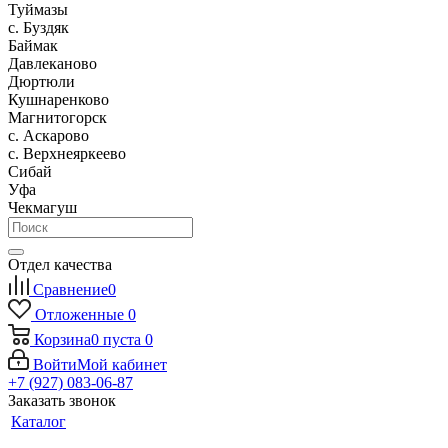
Туймазы
c. Буздяк
Баймак
Давлеканово
Дюртюли
Кушнаренково
Магнитогорск
с. Аскарово
с. Верхнеяркеево
Сибай
Уфа
Чекмагуш
Отдел качества
Сравнение
0
Отложенные
0
Корзина
0
пуста
0
Войти
Мой кабинет
+7 (927) 083-06-87
Заказать звонок
Каталог