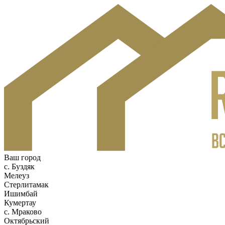
Ваш город
c. Буздяк
Мелеуз
Стерлитамак
Ишимбай
Кумертау
c. Мраково
Октябрьский