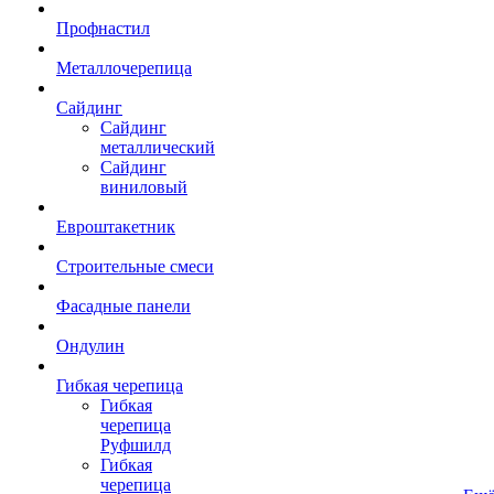
Профнастил
Металлочерепица
Сайдинг
Сайдинг
металлический
Сайдинг
виниловый
Евроштакетник
Строительные смеси
Фасадные панели
Ондулин
Гибкая черепица
Гибкая
черепица
Руфшилд
Гибкая
черепица