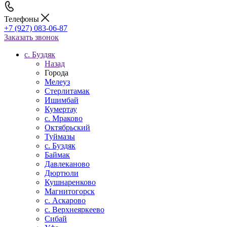
Телефоны
+7 (927) 083-06-87
Заказать звонок
c. Буздяк
Назад
Города
Мелеуз
Стерлитамак
Ишимбай
Кумертау
c. Мраково
Октябрьский
Туймазы
c. Буздяк
Баймак
Давлеканово
Дюртюли
Кушнаренково
Магнитогорск
с. Аскарово
с. Верхнеяркеево
Сибай