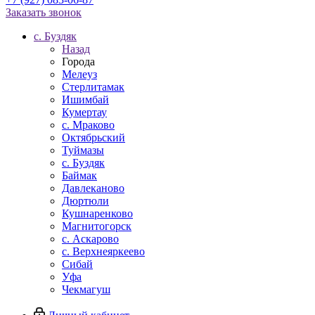
Заказать звонок
c. Буздяк
Назад
Города
Мелеуз
Стерлитамак
Ишимбай
Кумертау
c. Мраково
Октябрьский
Туймазы
c. Буздяк
Баймак
Давлеканово
Дюртюли
Кушнаренково
Магнитогорск
с. Аскарово
с. Верхнеяркеево
Сибай
Уфа
Чекмагуш