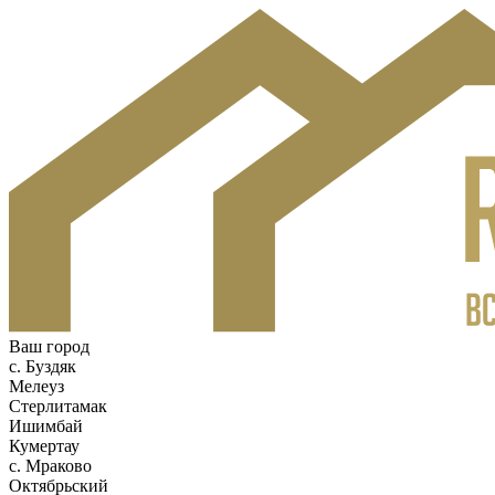
Ваш город
c. Буздяк
Мелеуз
Стерлитамак
Ишимбай
Кумертау
c. Мраково
Октябрьский