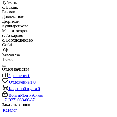
Туймазы
c. Буздяк
Баймак
Давлеканово
Дюртюли
Кушнаренково
Магнитогорск
с. Аскарово
с. Верхнеяркеево
Сибай
Уфа
Чекмагуш
Отдел качества
Сравнение
0
Отложенные
0
Корзина
0
пуста
0
Войти
Мой кабинет
+7 (927) 083-06-87
Заказать звонок
Каталог