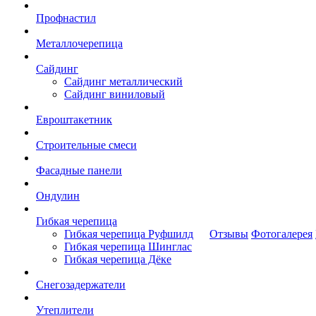
Профнастил
Металлочерепица
Сайдинг
Сайдинг металлический
Сайдинг виниловый
Евроштакетник
Строительные смеси
Фасадные панели
Ондулин
Гибкая черепица
Гибкая черепица Руфшилд
Отзывы
Фотогалерея
Гибкая черепица Шинглас
Гибкая черепица Дёке
Снегозадержатели
Утеплители