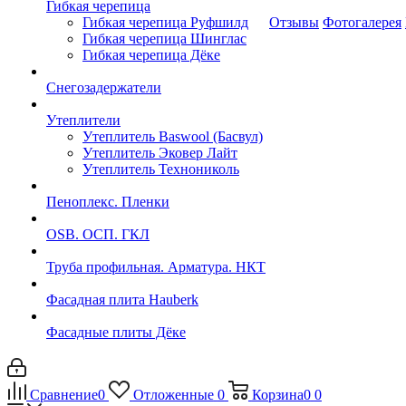
Гибкая черепица
Гибкая черепица Руфшилд
Отзывы
Фотогалерея
Гибкая черепица Шинглас
Гибкая черепица Дёке
Снегозадержатели
Утеплители
Утеплитель Baswool (Басвул)
Утеплитель Эковер Лайт
Утеплитель Технониколь
Пеноплекс. Пленки
OSB. ОСП. ГКЛ
Труба профильная. Арматура. НКТ
Фасадная плита Hauberk
Фасадные плиты Дёке
Сравнение
0
Отложенные
0
Корзина
0
0