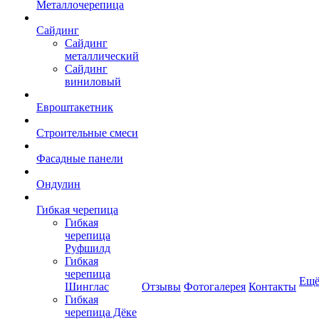
Металлочерепица
Сайдинг
Сайдинг
металлический
Сайдинг
виниловый
Евроштакетник
Строительные смеси
Фасадные панели
Ондулин
Гибкая черепица
Гибкая
черепица
Руфшилд
Гибкая
черепица
Ещ
Шинглас
Отзывы
Фотогалерея
Контакты
Гибкая
черепица Дёке