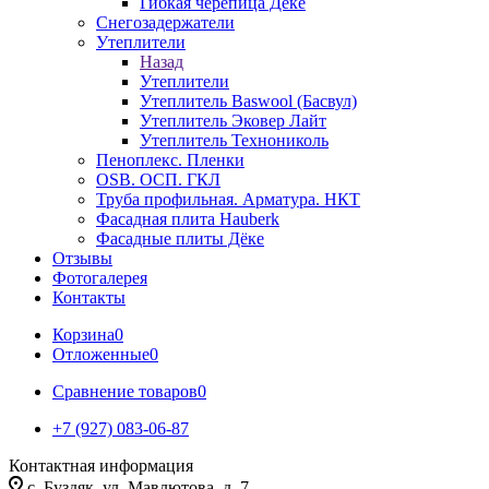
Гибкая черепица Дёке
Снегозадержатели
Утеплители
Назад
Утеплители
Утеплитель Baswool (Басвул)
Утеплитель Эковер Лайт
Утеплитель Технониколь
Пеноплекс. Пленки
OSB. ОСП. ГКЛ
Труба профильная. Арматура. НКТ
Фасадная плита Hauberk
Фасадные плиты Дёке
Отзывы
Фотогалерея
Контакты
Корзина
0
Отложенные
0
Сравнение товаров
0
+7 (927) 083-06-87
Контактная информация
c. Буздяк, ул. Мавлютова, д. 7