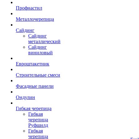
Профнастил
Металлочерепица
Сайдинг
Сайдинг
металлический
Сайдинг
виниловый
Евроштакетник
Строительные смеси
Фасадные панели
Ондулин
Гибкая черепица
Гибкая
черепица
Руфшилд
Гибкая
черепица