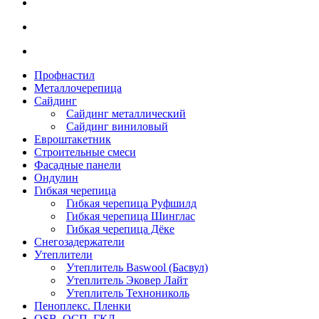
Профнастил
Металлочерепица
Сайдинг
Сайдинг металлический
Сайдинг виниловый
Евроштакетник
Строительные смеси
Фасадные панели
Ондулин
Гибкая черепица
Гибкая черепица Руфшилд
Гибкая черепица Шинглас
Гибкая черепица Дёке
Снегозадержатели
Утеплители
Утеплитель Baswool (Басвул)
Утеплитель Эковер Лайт
Утеплитель Технониколь
Пеноплекс. Пленки
OSB. ОСП. ГКЛ