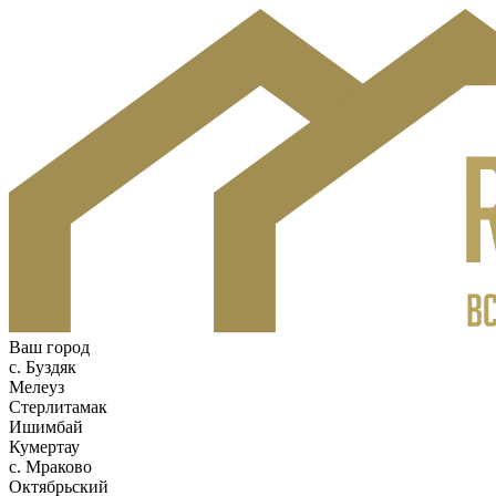
Ваш город
c. Буздяк
Мелеуз
Стерлитамак
Ишимбай
Кумертау
c. Мраково
Октябрьский