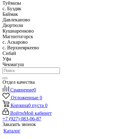
Туймазы
c. Буздяк
Баймак
Давлеканово
Дюртюли
Кушнаренково
Магнитогорск
с. Аскарово
с. Верхнеяркеево
Сибай
Уфа
Чекмагуш
Отдел качества
Сравнение
0
Отложенные
0
Корзина
0
пуста
0
Войти
Мой кабинет
+7 (927) 083-06-87
Заказать звонок
Каталог