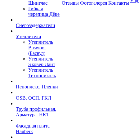
Ещ
Шинглас
Отзывы
Фотогалерея
Контакты
Гибкая
черепица Дёке
Снегозадержатели
Утеплители
Утеплитель
Baswool
(Басвул)
Утеплитель
Эковер Лайт
Утеплитель
Технониколь
Пеноплекс. Пленки
OSB. ОСП. ГКЛ
Труба профильная.
Арматура. НКТ
Фасадная плита
Hauberk