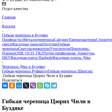
Отдел качества
Главная
-
Каталог
-
Гибкая черепица в Буздяке
Профнастил
Металлочерепица
Сайдинг
Евроштакетник
Строите
смеси
Фасадные панели
Ондулин
Гибкая
черепица
Снегозадержатели
Утеплители
Пеноплекс.
Пленки
OSB. ОСП. ГКЛ
Труба профильная. Арматура.
НКТ
Фасадная плита Hauberk
Фасадные плиты Дёке
-
Черепица Дёке в Буздяке
Гибкая черепица Руфшилд
Гибкая черепица Шинглас
-
Гибкая черепица Цюрих Чили в Буздяке
Поделиться
Гибкая черепица Цюрих Чили в
Буздяке