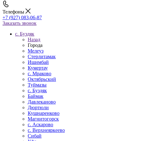
Телефоны
+7 (927) 083-06-87
Заказать звонок
c. Буздяк
Назад
Города
Мелеуз
Стерлитамак
Ишимбай
Кумертау
c. Мраково
Октябрьский
Туймазы
c. Буздяк
Баймак
Давлеканово
Дюртюли
Кушнаренково
Магнитогорск
с. Аскарово
с. Верхнеяркеево
Сибай