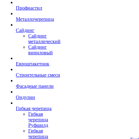
Профнастил
Металлочерепица
Сайдинг
Сайдинг
металлический
Сайдинг
виниловый
Евроштакетник
Строительные смеси
Фасадные панели
Ондулин
Гибкая черепица
Гибкая
черепица
Руфшилд
Гибкая
черепица