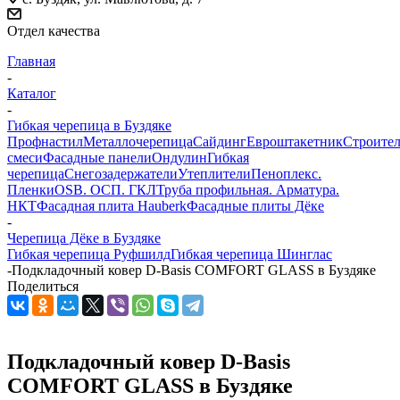
Отдел качества
Главная
-
Каталог
-
Гибкая черепица в Буздяке
Профнастил
Металлочерепица
Сайдинг
Евроштакетник
Строите
смеси
Фасадные панели
Ондулин
Гибкая
черепица
Снегозадержатели
Утеплители
Пеноплекс.
Пленки
OSB. ОСП. ГКЛ
Труба профильная. Арматура.
НКТ
Фасадная плита Hauberk
Фасадные плиты Дёке
-
Черепица Дёке в Буздяке
Гибкая черепица Руфшилд
Гибкая черепица Шинглас
-
Подкладочный ковер D-Basis СOMFORT GLASS в Буздяке
Поделиться
Подкладочный ковер D-Basis
СOMFORT GLASS в Буздяке