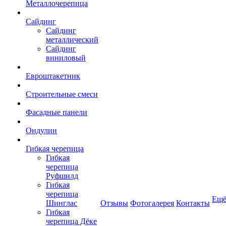
Металлочерепица
Сайдинг
Сайдинг
металлический
Сайдинг
виниловый
Евроштакетник
Строительные смеси
Фасадные панели
Ондулин
Гибкая черепица
Гибкая
черепица
Руфшилд
Гибкая
черепица
Ещ
Шинглас
Отзывы
Фотогалерея
Контакты
Гибкая
черепица Дёке