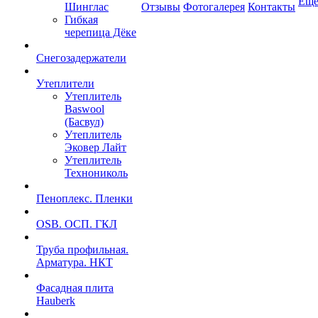
Ещ
Шинглас
Отзывы
Фотогалерея
Контакты
Гибкая
черепица Дёке
Снегозадержатели
Утеплители
Утеплитель
Baswool
(Басвул)
Утеплитель
Эковер Лайт
Утеплитель
Технониколь
Пеноплекс. Пленки
OSB. ОСП. ГКЛ
Труба профильная.
Арматура. НКТ
Фасадная плита
Hauberk