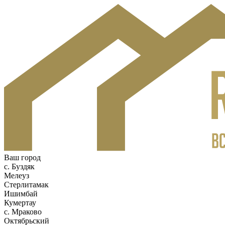
Ваш город
c. Буздяк
Мелеуз
Стерлитамак
Ишимбай
Кумертау
c. Мраково
Октябрьский