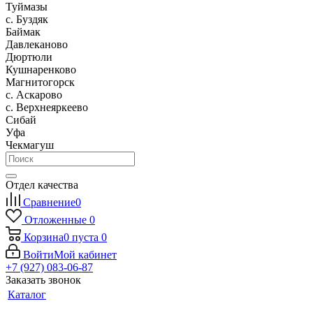
Туймазы
c. Буздяк
Баймак
Давлеканово
Дюртюли
Кушнаренково
Магнитогорск
с. Аскарово
с. Верхнеяркеево
Сибай
Уфа
Чекмагуш
Отдел качества
Сравнение
0
Отложенные
0
Корзина
0
пуста
0
Войти
Мой кабинет
+7 (927) 083-06-87
Заказать звонок
Каталог