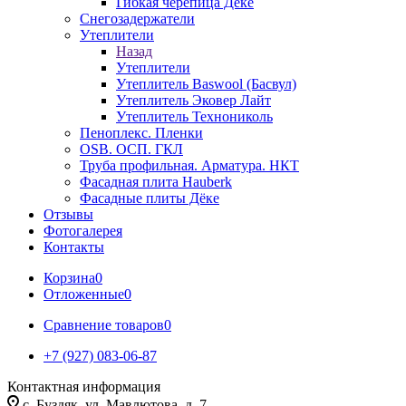
Гибкая черепица Дёке
Снегозадержатели
Утеплители
Назад
Утеплители
Утеплитель Baswool (Басвул)
Утеплитель Эковер Лайт
Утеплитель Технониколь
Пеноплекс. Пленки
OSB. ОСП. ГКЛ
Труба профильная. Арматура. НКТ
Фасадная плита Hauberk
Фасадные плиты Дёке
Отзывы
Фотогалерея
Контакты
Корзина
0
Отложенные
0
Сравнение товаров
0
+7 (927) 083-06-87
Контактная информация
c. Буздяк, ул. Мавлютова, д. 7