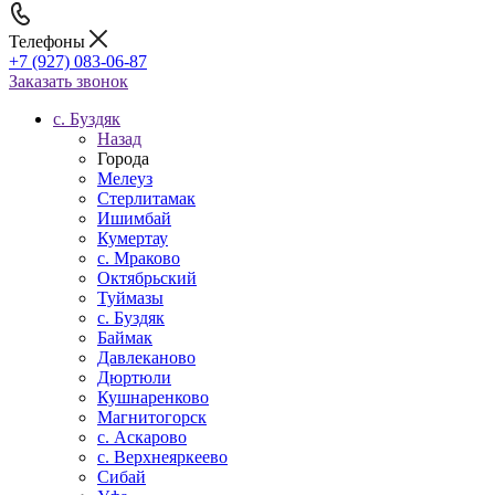
Телефоны
+7 (927) 083-06-87
Заказать звонок
c. Буздяк
Назад
Города
Мелеуз
Стерлитамак
Ишимбай
Кумертау
c. Мраково
Октябрьский
Туймазы
c. Буздяк
Баймак
Давлеканово
Дюртюли
Кушнаренково
Магнитогорск
с. Аскарово
с. Верхнеяркеево
Сибай