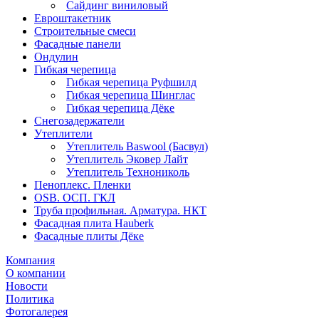
Сайдинг виниловый
Евроштакетник
Строительные смеси
Фасадные панели
Ондулин
Гибкая черепица
Гибкая черепица Руфшилд
Гибкая черепица Шинглас
Гибкая черепица Дёке
Снегозадержатели
Утеплители
Утеплитель Baswool (Басвул)
Утеплитель Эковер Лайт
Утеплитель Технониколь
Пеноплекс. Пленки
OSB. ОСП. ГКЛ
Труба профильная. Арматура. НКТ
Фасадная плита Hauberk
Фасадные плиты Дёке
Компания
О компании
Новости
Политика
Фотогалерея