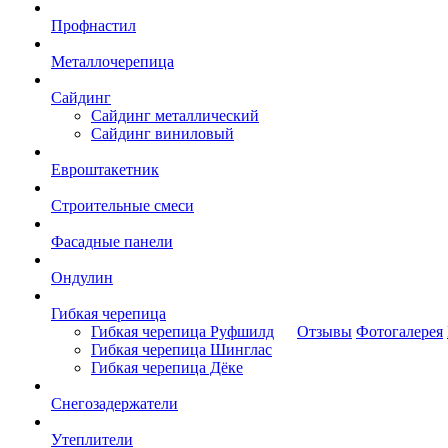
Профнастил
Металлочерепица
Сайдинг
Сайдинг металлический
Сайдинг виниловый
Евроштакетник
Строительные смеси
Фасадные панели
Ондулин
Гибкая черепица
Гибкая черепица Руфшилд
Отзывы
Фотогалерея
Гибкая черепица Шинглас
Гибкая черепица Дёке
Снегозадержатели
Утеплители