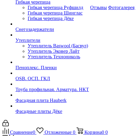
Гибкая черепица
Гибкая черепица Руфшилд
Отзывы
Фотогалерея
Гибкая черепица Шинглас
Гибкая черепица Дёке
Снегозадержатели
Утеплители
Утеплитель Baswool (Басвул)
Утеплитель Эковер Лайт
Утеплитель Технониколь
Пеноплекс. Пленки
OSB. ОСП. ГКЛ
Труба профильная. Арматура. НКТ
Фасадная плита Hauberk
Фасадные плиты Дёке
Сравнение
0
Отложенные
0
Корзина
0
0