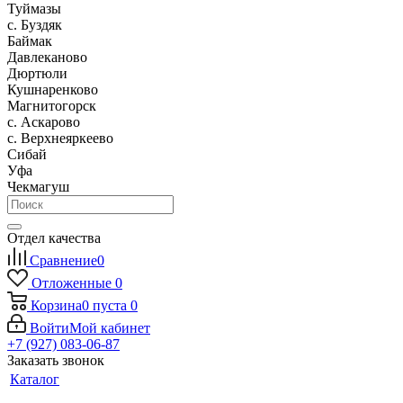
Туймазы
c. Буздяк
Баймак
Давлеканово
Дюртюли
Кушнаренково
Магнитогорск
с. Аскарово
с. Верхнеяркеево
Сибай
Уфа
Чекмагуш
Отдел качества
Сравнение
0
Отложенные
0
Корзина
0
пуста
0
Войти
Мой кабинет
+7 (927) 083-06-87
Заказать звонок
Каталог