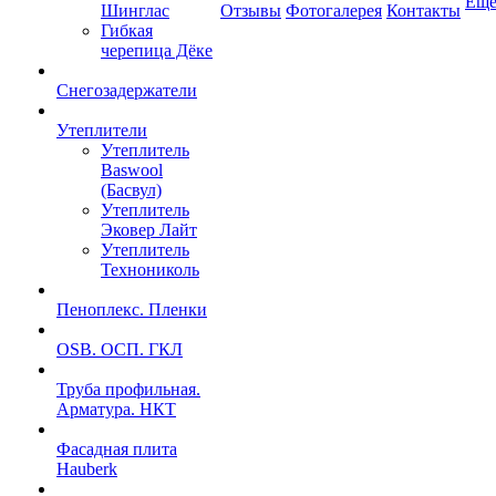
Ещ
Шинглас
Отзывы
Фотогалерея
Контакты
Гибкая
черепица Дёке
Снегозадержатели
Утеплители
Утеплитель
Baswool
(Басвул)
Утеплитель
Эковер Лайт
Утеплитель
Технониколь
Пеноплекс. Пленки
OSB. ОСП. ГКЛ
Труба профильная.
Арматура. НКТ
Фасадная плита
Hauberk