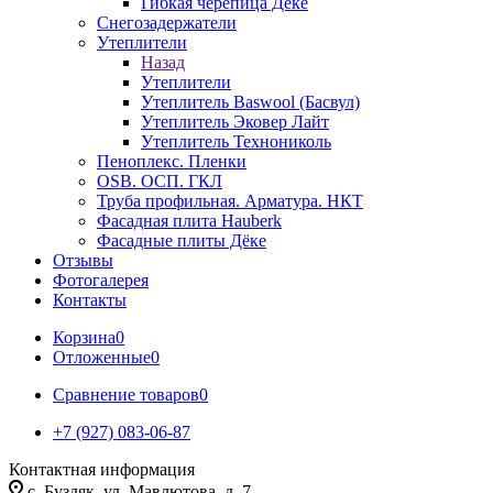
Гибкая черепица Дёке
Снегозадержатели
Утеплители
Назад
Утеплители
Утеплитель Baswool (Басвул)
Утеплитель Эковер Лайт
Утеплитель Технониколь
Пеноплекс. Пленки
OSB. ОСП. ГКЛ
Труба профильная. Арматура. НКТ
Фасадная плита Hauberk
Фасадные плиты Дёке
Отзывы
Фотогалерея
Контакты
Корзина
0
Отложенные
0
Сравнение товаров
0
+7 (927) 083-06-87
Контактная информация
c. Буздяк, ул. Мавлютова, д. 7