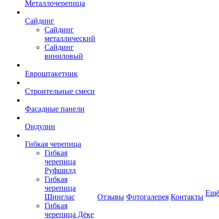
Металлочерепица
Сайдинг
Сайдинг
металлический
Сайдинг
виниловый
Евроштакетник
Строительные смеси
Фасадные панели
Ондулин
Гибкая черепица
Гибкая
черепица
Руфшилд
Гибкая
черепица
Ещ
Шинглас
Отзывы
Фотогалерея
Контакты
Гибкая
черепица Дёке