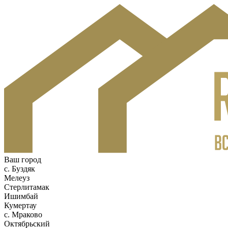
Ваш город
c. Буздяк
Мелеуз
Стерлитамак
Ишимбай
Кумертау
c. Мраково
Октябрьский