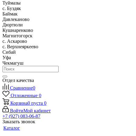
Туймазы
c. Буздяк
Баймак
Давлеканово
Дюртюли
Кушнаренково
Магнитогорск
с. Аскарово
с. Верхнеяркеево
Сибай
Уфа
Чекмагуш
Отдел качества
Сравнение
0
Отложенные
0
Корзина
0
пуста
0
Войти
Мой кабинет
+7 (927) 083-06-87
Заказать звонок
Каталог