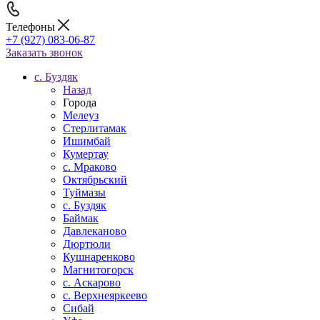
Телефоны
+7 (927) 083-06-87
Заказать звонок
c. Буздяк
Назад
Города
Мелеуз
Стерлитамак
Ишимбай
Кумертау
c. Мраково
Октябрьский
Туймазы
c. Буздяк
Баймак
Давлеканово
Дюртюли
Кушнаренково
Магнитогорск
с. Аскарово
с. Верхнеяркеево
Сибай