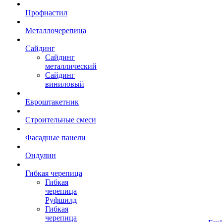
Профнастил
Металлочерепица
Сайдинг
Сайдинг
металлический
Сайдинг
виниловый
Евроштакетник
Строительные смеси
Фасадные панели
Ондулин
Гибкая черепица
Гибкая
черепица
Руфшилд
Гибкая
черепица