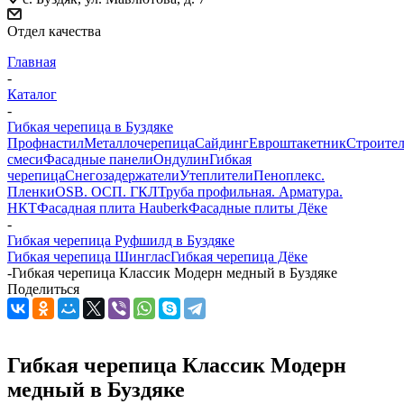
Отдел качества
Главная
-
Каталог
-
Гибкая черепица в Буздяке
Профнастил
Металлочерепица
Сайдинг
Евроштакетник
Строите
смеси
Фасадные панели
Ондулин
Гибкая
черепица
Снегозадержатели
Утеплители
Пеноплекс.
Пленки
OSB. ОСП. ГКЛ
Труба профильная. Арматура.
НКТ
Фасадная плита Hauberk
Фасадные плиты Дёке
-
Гибкая черепица Руфшилд в Буздяке
Гибкая черепица Шинглас
Гибкая черепица Дёке
-
Гибкая черепица Классик Модерн медный в Буздяке
Поделиться
Гибкая черепица Классик Модерн
медный в Буздяке