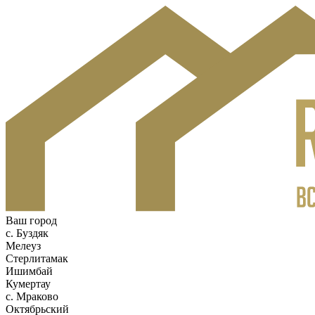
Ваш город
c. Буздяк
Мелеуз
Стерлитамак
Ишимбай
Кумертау
c. Мраково
Октябрьский