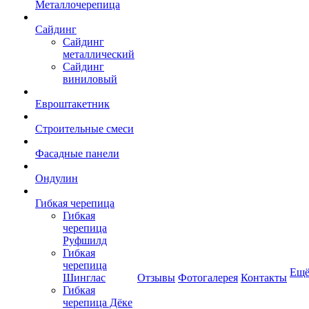
Металлочерепица
Сайдинг
Сайдинг
металлический
Сайдинг
виниловый
Евроштакетник
Строительные смеси
Фасадные панели
Ондулин
Гибкая черепица
Гибкая
черепица
Руфшилд
Гибкая
черепица
Ещ
Шинглас
Отзывы
Фотогалерея
Контакты
Гибкая
черепица Дёке