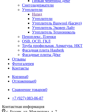
Гибкая черепица Дёке
Снегозадержатели
Утеплители
Назад
Утеплители
Утеплитель Baswool (Басвул)
Утеплитель Эковер Лайт
Утеплитель Технониколь
Пеноплекс. Пленки
OSB. ОСП. ГКЛ
Труба профильная. Арматура. НКТ
Фасадная плита Hauberk
Фасадные плиты Дёке
Отзывы
Фотогалерея
Контакты
Корзина
0
Отложенные
0
Сравнение товаров
0
+7 (927) 083-06-87
Контактная информация
c. Буздяк, ул. Мавлютова, д. 7