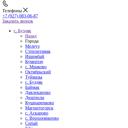
Телефоны
+7 (927) 083-06-87
Заказать звонок
c. Буздяк
Назад
Города
Мелеуз
Стерлитамак
Ишимбай
Кумертау
c. Мраково
Октябрьский
Туймазы
c. Буздяк
Баймак
Давлеканово
Дюртюли
Кушнаренково
Магнитогорск
с. Аскарово
с. Верхнеяркеево
Сибай