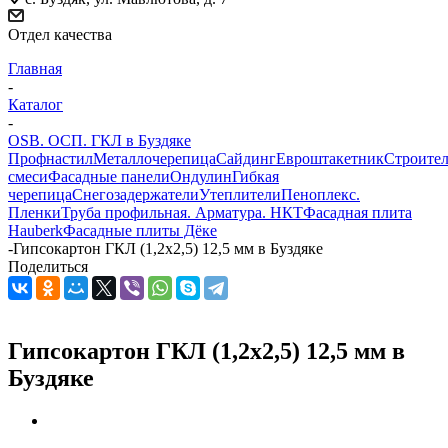
Отдел качества
Главная
-
Каталог
-
OSB. ОСП. ГКЛ в Буздяке
Профнастил
Металлочерепица
Сайдинг
Евроштакетник
Строите
смеси
Фасадные панели
Ондулин
Гибкая
черепица
Снегозадержатели
Утеплители
Пеноплекс.
Пленки
Труба профильная. Арматура. НКТ
Фасадная плита
Hauberk
Фасадные плиты Дёке
-
Гипсокартон ГКЛ (1,2х2,5) 12,5 мм в Буздяке
Поделиться
Гипсокартон ГКЛ (1,2х2,5) 12,5 мм в
Буздяке