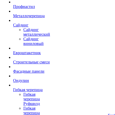
Профнастил
Металлочерепица
Сайдинг
Сайдинг
металлический
Сайдинг
виниловый
Евроштакетник
Строительные смеси
Фасадные панели
Ондулин
Гибкая черепица
Гибкая
черепица
Руфшилд
Гибкая
черепица