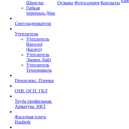
Ещ
Шинглас
Отзывы
Фотогалерея
Контакты
Гибкая
черепица Дёке
Снегозадержатели
Утеплители
Утеплитель
Baswool
(Басвул)
Утеплитель
Эковер Лайт
Утеплитель
Технониколь
Пеноплекс. Пленки
OSB. ОСП. ГКЛ
Труба профильная.
Арматура. НКТ
Фасадная плита
Hauberk