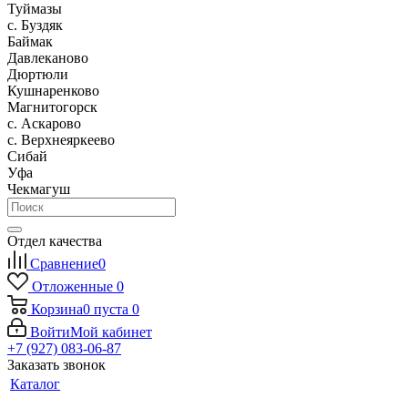
Туймазы
c. Буздяк
Баймак
Давлеканово
Дюртюли
Кушнаренково
Магнитогорск
с. Аскарово
с. Верхнеяркеево
Сибай
Уфа
Чекмагуш
Отдел качества
Сравнение
0
Отложенные
0
Корзина
0
пуста
0
Войти
Мой кабинет
+7 (927) 083-06-87
Заказать звонок
Каталог