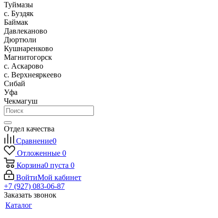
Туймазы
c. Буздяк
Баймак
Давлеканово
Дюртюли
Кушнаренково
Магнитогорск
с. Аскарово
с. Верхнеяркеево
Сибай
Уфа
Чекмагуш
Отдел качества
Сравнение
0
Отложенные
0
Корзина
0
пуста
0
Войти
Мой кабинет
+7 (927) 083-06-87
Заказать звонок
Каталог