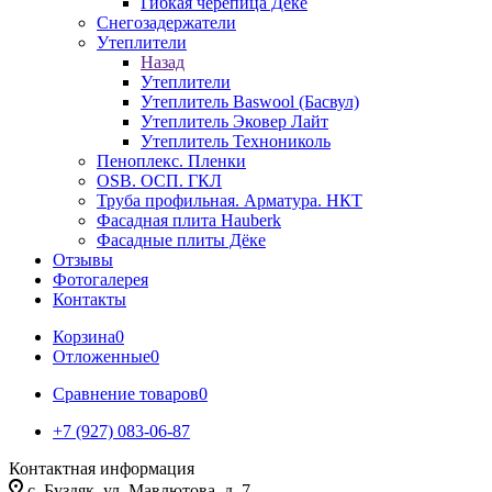
Гибкая черепица Дёке
Снегозадержатели
Утеплители
Назад
Утеплители
Утеплитель Baswool (Басвул)
Утеплитель Эковер Лайт
Утеплитель Технониколь
Пеноплекс. Пленки
OSB. ОСП. ГКЛ
Труба профильная. Арматура. НКТ
Фасадная плита Hauberk
Фасадные плиты Дёке
Отзывы
Фотогалерея
Контакты
Корзина
0
Отложенные
0
Сравнение товаров
0
+7 (927) 083-06-87
Контактная информация
c. Буздяк, ул. Мавлютова, д. 7