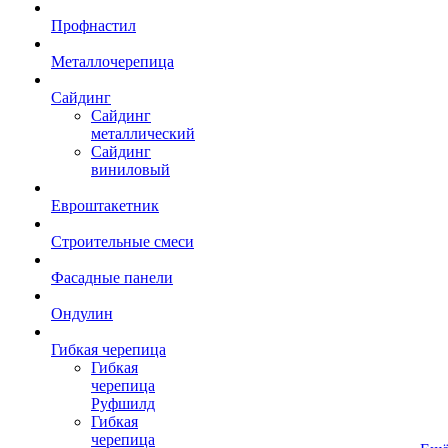
Профнастил
Металлочерепица
Сайдинг
Сайдинг
металлический
Сайдинг
виниловый
Евроштакетник
Строительные смеси
Фасадные панели
Ондулин
Гибкая черепица
Гибкая
черепица
Руфшилд
Гибкая
черепица