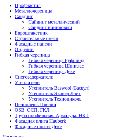
Профнастил
Металлочерепица
Сайдинг
Сайдинг металлический
Сайдинг виниловый
Евроштакетник
Строительные смеси
Фасадные панели
Ондулин
Гибкая черепица
Гибкая черепица Руфшилд
Гибкая черепица Шинглас
Гибкая черепица Дёке
Снегозадержатели
Утеплители
Утеплитель Baswool (Басвул)
Утеплитель Эковер Лайт
Утеплитель Технониколь
Пеноплекс. Пленки
OSB. ОСП. ГКЛ
Труба профильная. Арматура. НКТ
Фасадная плита Hauberk
Фасадные плиты Дёке
Компания