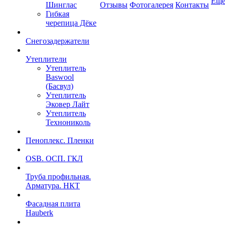
Ещ
Шинглас
Отзывы
Фотогалерея
Контакты
Гибкая
черепица Дёке
Снегозадержатели
Утеплители
Утеплитель
Baswool
(Басвул)
Утеплитель
Эковер Лайт
Утеплитель
Технониколь
Пеноплекс. Пленки
OSB. ОСП. ГКЛ
Труба профильная.
Арматура. НКТ
Фасадная плита
Hauberk