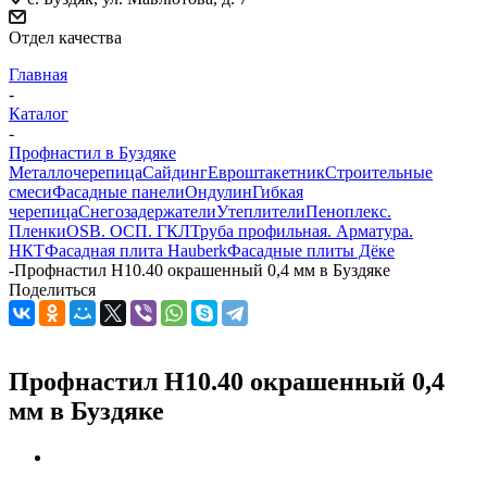
Отдел качества
Главная
-
Каталог
-
Профнастил в Буздяке
Металлочерепица
Сайдинг
Евроштакетник
Строительные
смеси
Фасадные панели
Ондулин
Гибкая
черепица
Снегозадержатели
Утеплители
Пеноплекс.
Пленки
OSB. ОСП. ГКЛ
Труба профильная. Арматура.
НКТ
Фасадная плита Hauberk
Фасадные плиты Дёке
-
Профнастил Н10.40 окрашенный 0,4 мм в Буздяке
Поделиться
Профнастил Н10.40 окрашенный 0,4
мм в Буздяке