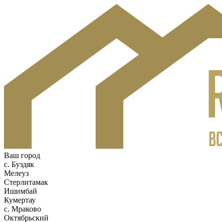
Ваш город
c. Буздяк
Мелеуз
Стерлитамак
Ишимбай
Кумертау
c. Мраково
Октябрьский