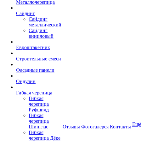
Металлочерепица
Сайдинг
Сайдинг
металлический
Сайдинг
виниловый
Евроштакетник
Строительные смеси
Фасадные панели
Ондулин
Гибкая черепица
Гибкая
черепица
Руфшилд
Гибкая
черепица
Ещ
Шинглас
Отзывы
Фотогалерея
Контакты
Гибкая
черепица Дёке