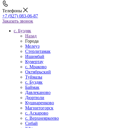
Телефоны
+7 (927) 083-06-87
Заказать звонок
c. Буздяк
Назад
Города
Мелеуз
Стерлитамак
Ишимбай
Кумертау
c. Мраково
Октябрьский
Туймазы
c. Буздяк
Баймак
Давлеканово
Дюртюли
Кушнаренково
Магнитогорск
с. Аскарово
с. Верхнеяркеево
Сибай