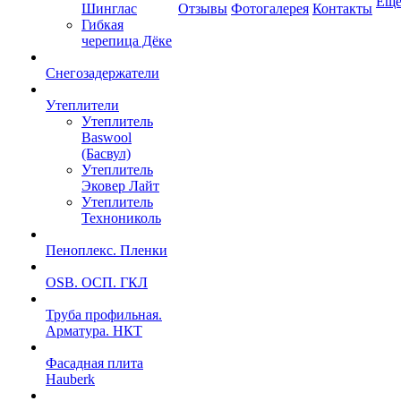
Ещ
Шинглас
Отзывы
Фотогалерея
Контакты
Гибкая
черепица Дёке
Снегозадержатели
Утеплители
Утеплитель
Baswool
(Басвул)
Утеплитель
Эковер Лайт
Утеплитель
Технониколь
Пеноплекс. Пленки
OSB. ОСП. ГКЛ
Труба профильная.
Арматура. НКТ
Фасадная плита
Hauberk