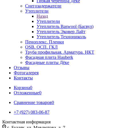
Гибкая черепица Дёке
Снегозадержатели
Утеплители
Назад
Утеплители
Утеплитель Baswool (Басвул)
Утеплитель Эковер Лайт
Утеплитель Технониколь
Пеноплекс. Пленки
OSB. ОСП. ГКЛ
Труба профильная. Арматура. НКТ
Фасадная плита Hauberk
Фасадные плиты Дёке
Отзывы
Фотогалерея
Контакты
Корзина
0
Отложенные
0
Сравнение товаров
0
+7 (927) 083-06-87
Контактная информация
c. Буздяк, ул. Мавлютова, д. 7