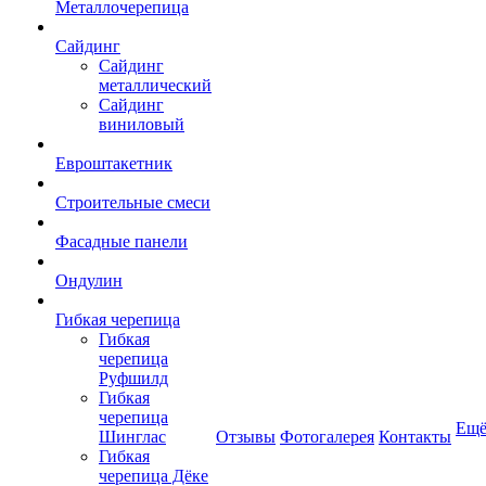
Металлочерепица
Сайдинг
Сайдинг
металлический
Сайдинг
виниловый
Евроштакетник
Строительные смеси
Фасадные панели
Ондулин
Гибкая черепица
Гибкая
черепица
Руфшилд
Гибкая
черепица
Ещ
Шинглас
Отзывы
Фотогалерея
Контакты
Гибкая
черепица Дёке