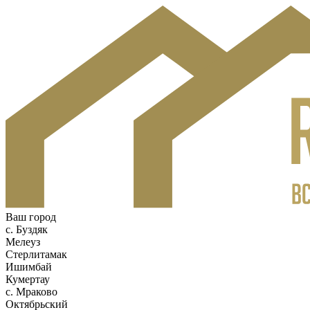
Ваш город
c. Буздяк
Мелеуз
Стерлитамак
Ишимбай
Кумертау
c. Мраково
Октябрьский