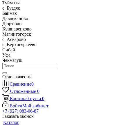
Туймазы
c. Буздяк
Баймак
Давлеканово
Дюртюли
Кушнаренково
Магнитогорск
с. Аскарово
с. Верхнеяркеево
Сибай
Уфа
Чекмагуш
Отдел качества
Сравнение
0
Отложенные
0
Корзина
0
пуста
0
Войти
Мой кабинет
+7 (927) 083-06-87
Заказать звонок
Каталог