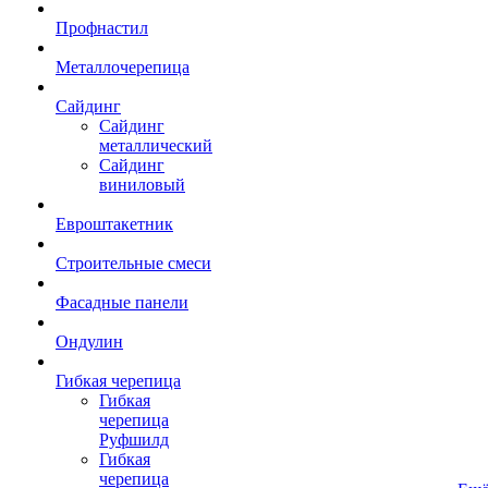
Профнастил
Металлочерепица
Сайдинг
Сайдинг
металлический
Сайдинг
виниловый
Евроштакетник
Строительные смеси
Фасадные панели
Ондулин
Гибкая черепица
Гибкая
черепица
Руфшилд
Гибкая
черепица