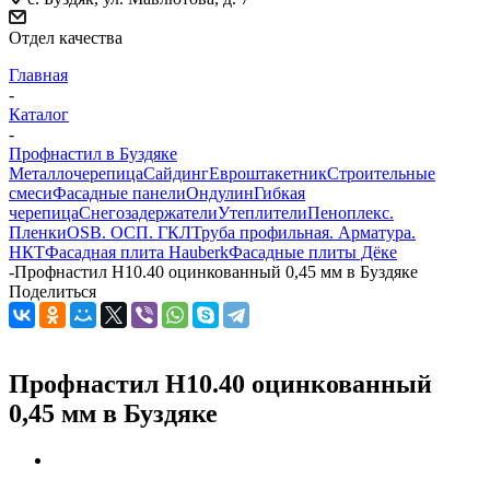
Отдел качества
Главная
-
Каталог
-
Профнастил в Буздяке
Металлочерепица
Сайдинг
Евроштакетник
Строительные
смеси
Фасадные панели
Ондулин
Гибкая
черепица
Снегозадержатели
Утеплители
Пеноплекс.
Пленки
OSB. ОСП. ГКЛ
Труба профильная. Арматура.
НКТ
Фасадная плита Hauberk
Фасадные плиты Дёке
-
Профнастил Н10.40 оцинкованный 0,45 мм в Буздяке
Поделиться
Профнастил Н10.40 оцинкованный
0,45 мм в Буздяке