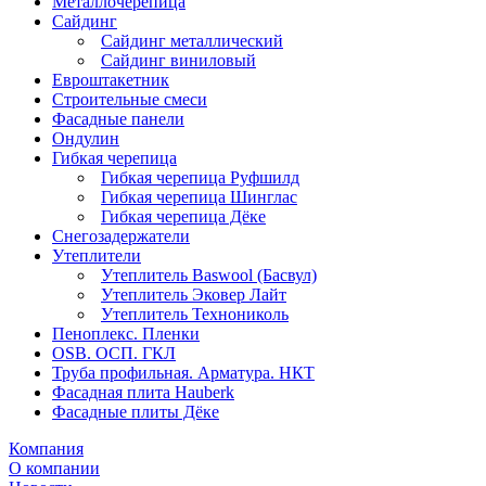
Металлочерепица
Сайдинг
Сайдинг металлический
Сайдинг виниловый
Евроштакетник
Строительные смеси
Фасадные панели
Ондулин
Гибкая черепица
Гибкая черепица Руфшилд
Гибкая черепица Шинглас
Гибкая черепица Дёке
Снегозадержатели
Утеплители
Утеплитель Baswool (Басвул)
Утеплитель Эковер Лайт
Утеплитель Технониколь
Пеноплекс. Пленки
OSB. ОСП. ГКЛ
Труба профильная. Арматура. НКТ
Фасадная плита Hauberk
Фасадные плиты Дёке
Компания
О компании