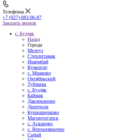
Телефоны
+7 (927) 083-06-87
Заказать звонок
c. Буздяк
Назад
Города
Мелеуз
Стерлитамак
Ишимбай
Кумертау
c. Мраково
Октябрьский
Туймазы
c. Буздяк
Баймак
Давлеканово
Дюртюли
Кушнаренково
Магнитогорск
с. Аскарово
с. Верхнеяркеево
Сибай