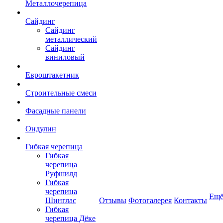
Металлочерепица
Сайдинг
Сайдинг
металлический
Сайдинг
виниловый
Евроштакетник
Строительные смеси
Фасадные панели
Ондулин
Гибкая черепица
Гибкая
черепица
Руфшилд
Гибкая
черепица
Ещ
Шинглас
Отзывы
Фотогалерея
Контакты
Гибкая
черепица Дёке