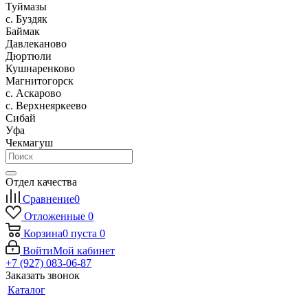
Туймазы
c. Буздяк
Баймак
Давлеканово
Дюртюли
Кушнаренково
Магнитогорск
с. Аскарово
с. Верхнеяркеево
Сибай
Уфа
Чекмагуш
Отдел качества
Сравнение
0
Отложенные
0
Корзина
0
пуста
0
Войти
Мой кабинет
+7 (927) 083-06-87
Заказать звонок
Каталог