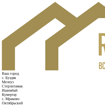
Ваш город
c. Буздяк
Мелеуз
Стерлитамак
Ишимбай
Кумертау
c. Мраково
Октябрьский