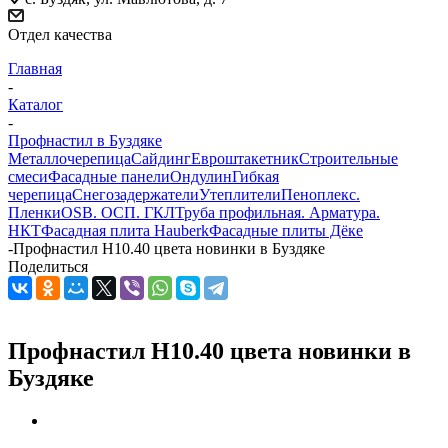
Отдел качества
Главная
-
Каталог
-
Профнастил в Буздяке
Металлочерепица
Сайдинг
Евроштакетник
Строительные
смеси
Фасадные панели
Ондулин
Гибкая
черепица
Снегозадержатели
Утеплители
Пеноплекс.
Пленки
OSB. ОСП. ГКЛ
Труба профильная. Арматура.
НКТ
Фасадная плита Hauberk
Фасадные плиты Дёке
-
Профнастил Н10.40 цвета новинки в Буздяке
Поделиться
Профнастил Н10.40 цвета новинки в
Буздяке