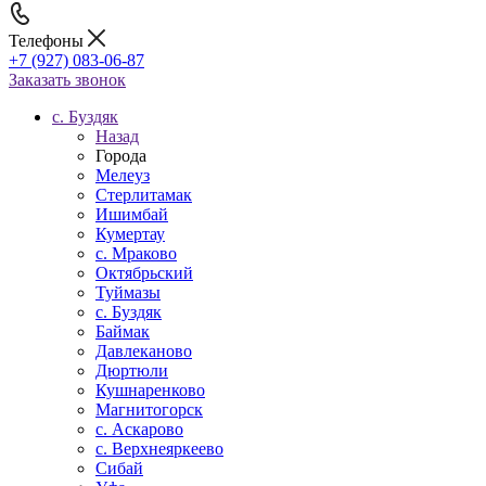
Телефоны
+7 (927) 083-06-87
Заказать звонок
c. Буздяк
Назад
Города
Мелеуз
Стерлитамак
Ишимбай
Кумертау
c. Мраково
Октябрьский
Туймазы
c. Буздяк
Баймак
Давлеканово
Дюртюли
Кушнаренково
Магнитогорск
с. Аскарово
с. Верхнеяркеево
Сибай