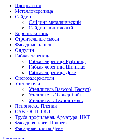
Профнастил
Металлочерепица
Сайдинг
Сайдинг металлический
Сайдинг виниловый
Евроштакетник
Строительные смеси
Фасадные панели
Ондулин
Гибкая черепица
Гибкая черепица Руфшилд
Гибкая черепица Шинглас
Гибкая черепица Дёке
Снегозадержатели
Утеплители
Утеплитель Baswool (Басвул)
Утеплитель Эковер Лайт
Утеплитель Технониколь
Пеноплекс. Пленки
OSB. ОСП. ГКЛ
Труба профильная. Арматура. НКТ
Фасадная плита Hauberk
Фасадные плиты Дёке
Компания