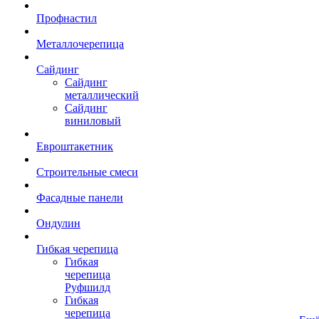
Профнастил
Металлочерепица
Сайдинг
Сайдинг
металлический
Сайдинг
виниловый
Евроштакетник
Строительные смеси
Фасадные панели
Ондулин
Гибкая черепица
Гибкая
черепица
Руфшилд
Гибкая
черепица