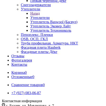
Гибкая черепица Дёке
Снегозадержатели
Утеплители
Назад
Утеплители
Утеплитель Baswool (Басвул)
Утеплитель Эковер Лайт
Утеплитель Технониколь
Пеноплекс. Пленки
OSB. ОСП. ГКЛ
Труба профильная. Арматура. НКТ
Фасадная плита Hauberk
Фасадные плиты Дёке
Отзывы
Фотогалерея
Контакты
Корзина
0
Отложенные
0
Сравнение товаров
0
+7 (927) 083-06-87
Контактная информация
c. Буздяк, ул. Мавлютова, д. 7