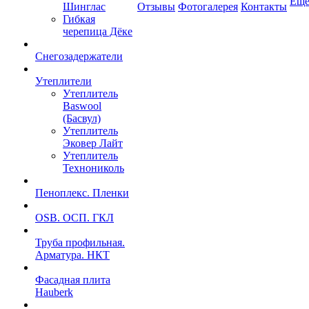
Ещ
Шинглас
Отзывы
Фотогалерея
Контакты
Гибкая
черепица Дёке
Снегозадержатели
Утеплители
Утеплитель
Baswool
(Басвул)
Утеплитель
Эковер Лайт
Утеплитель
Технониколь
Пеноплекс. Пленки
OSB. ОСП. ГКЛ
Труба профильная.
Арматура. НКТ
Фасадная плита
Hauberk