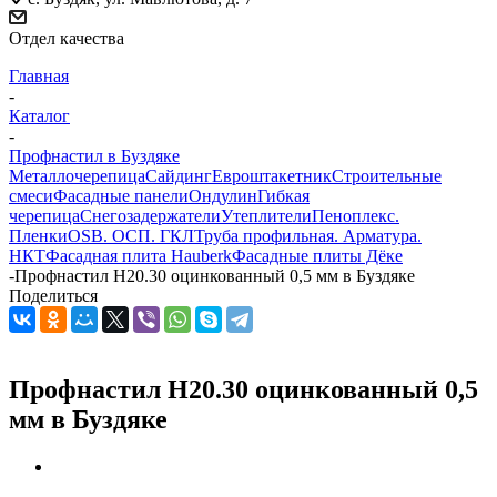
Отдел качества
Главная
-
Каталог
-
Профнастил в Буздяке
Металлочерепица
Сайдинг
Евроштакетник
Строительные
смеси
Фасадные панели
Ондулин
Гибкая
черепица
Снегозадержатели
Утеплители
Пеноплекс.
Пленки
OSB. ОСП. ГКЛ
Труба профильная. Арматура.
НКТ
Фасадная плита Hauberk
Фасадные плиты Дёке
-
Профнастил Н20.30 оцинкованный 0,5 мм в Буздяке
Поделиться
Профнастил Н20.30 оцинкованный 0,5
мм в Буздяке