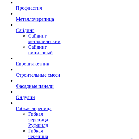
Профнастил
Металлочерепица
Сайдинг
Сайдинг
металлический
Сайдинг
виниловый
Евроштакетник
Строительные смеси
Фасадные панели
Ондулин
Гибкая черепица
Гибкая
черепица
Руфшилд
Гибкая
черепица