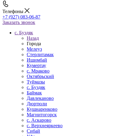
Телефоны
+7 (927) 083-06-87
Заказать звонок
c. Буздяк
Назад
Города
Мелеуз
Стерлитамак
Ишимбай
Кумертау
c. Мраково
Октябрьский
Туймазы
c. Буздяк
Баймак
Давлеканово
Дюртюли
Кушнаренково
Магнитогорск
с. Аскарово
с. Верхнеяркеево
Сибай