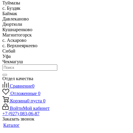
Туймазы
c. Буздяк
Баймак
Давлеканово
Дюртюли
Кушнаренково
Магнитогорск
с. Аскарово
с. Верхнеяркеево
Сибай
Уфа
Чекмагуш
Отдел качества
Сравнение
0
Отложенные
0
Корзина
0
пуста
0
Войти
Мой кабинет
+7 (927) 083-06-87
Заказать звонок
Каталог