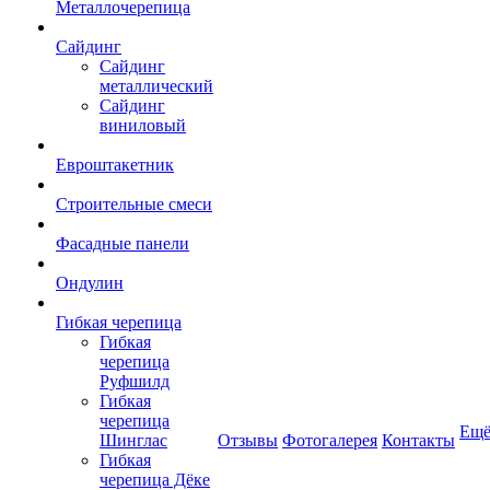
Металлочерепица
Сайдинг
Сайдинг
металлический
Сайдинг
виниловый
Евроштакетник
Строительные смеси
Фасадные панели
Ондулин
Гибкая черепица
Гибкая
черепица
Руфшилд
Гибкая
черепица
Ещ
Шинглас
Отзывы
Фотогалерея
Контакты
Гибкая
черепица Дёке