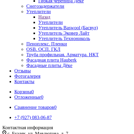
Гибкая черепица Дёке
Снегозадержатели
Утеплители
Назад
Утеплители
Утеплитель Baswool (Басвул)
Утеплитель Эковер Лайт
Утеплитель Технониколь
Пеноплекс. Пленки
OSB. ОСП. ГКЛ
Труба профильная. Арматура. НКТ
Фасадная плита Hauberk
Фасадные плиты Дёке
Отзывы
Фотогалерея
Контакты
Корзина
0
Отложенные
0
Сравнение товаров
0
+7 (927) 083-06-87
Контактная информация
c. Буздяк, ул. Мавлютова, д. 7