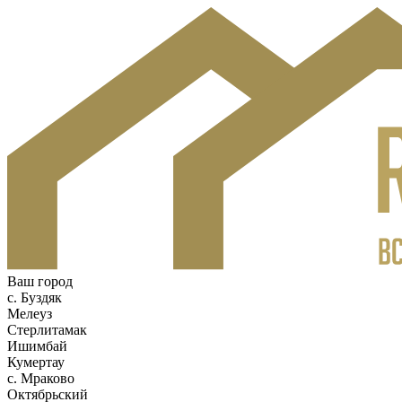
Ваш город
c. Буздяк
Мелеуз
Стерлитамак
Ишимбай
Кумертау
c. Мраково
Октябрьский