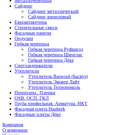
Металлочерепица
Сайдинг
Сайдинг металлический
Сайдинг виниловый
Евроштакетник
Строительные смеси
Фасадные панели
Ондулин
Гибкая черепица
Гибкая черепица Руфшилд
Гибкая черепица Шинглас
Гибкая черепица Дёке
Снегозадержатели
Утеплители
Утеплитель Baswool (Басвул)
Утеплитель Эковер Лайт
Утеплитель Технониколь
Пеноплекс. Пленки
OSB. ОСП. ГКЛ
Труба профильная. Арматура. НКТ
Фасадная плита Hauberk
Фасадные плиты Дёке
Компания
О компании