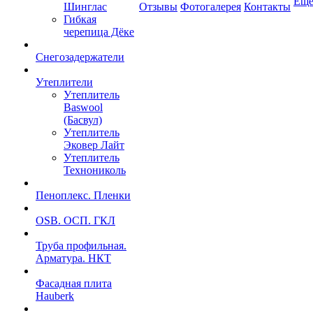
Ещ
Шинглас
Отзывы
Фотогалерея
Контакты
Гибкая
черепица Дёке
Снегозадержатели
Утеплители
Утеплитель
Baswool
(Басвул)
Утеплитель
Эковер Лайт
Утеплитель
Технониколь
Пеноплекс. Пленки
OSB. ОСП. ГКЛ
Труба профильная.
Арматура. НКТ
Фасадная плита
Hauberk