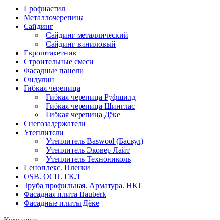
Профнастил
Металлочерепица
Сайдинг
Сайдинг металлический
Сайдинг виниловый
Евроштакетник
Строительные смеси
Фасадные панели
Ондулин
Гибкая черепица
Гибкая черепица Руфшилд
Гибкая черепица Шинглас
Гибкая черепица Дёке
Снегозадержатели
Утеплители
Утеплитель Baswool (Басвул)
Утеплитель Эковер Лайт
Утеплитель Технониколь
Пеноплекс. Пленки
OSB. ОСП. ГКЛ
Труба профильная. Арматура. НКТ
Фасадная плита Hauberk
Фасадные плиты Дёке
Компания