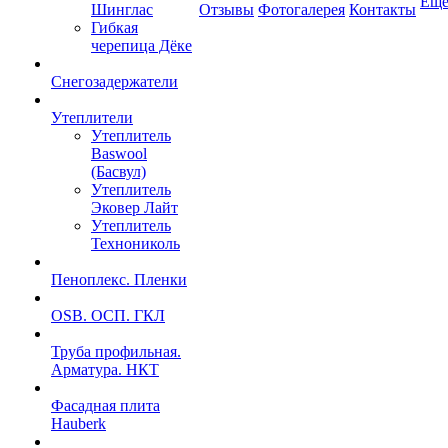
Ещ
Шинглас
Отзывы
Фотогалерея
Контакты
Гибкая
черепица Дёке
Снегозадержатели
Утеплители
Утеплитель
Baswool
(Басвул)
Утеплитель
Эковер Лайт
Утеплитель
Технониколь
Пеноплекс. Пленки
OSB. ОСП. ГКЛ
Труба профильная.
Арматура. НКТ
Фасадная плита
Hauberk