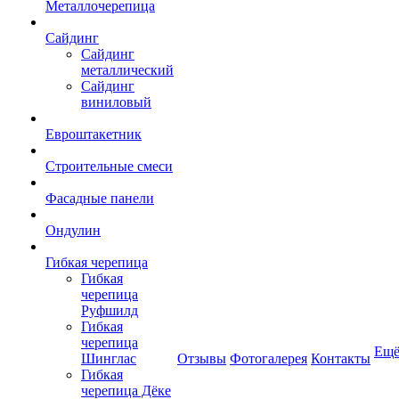
Металлочерепица
Сайдинг
Сайдинг
металлический
Сайдинг
виниловый
Евроштакетник
Строительные смеси
Фасадные панели
Ондулин
Гибкая черепица
Гибкая
черепица
Руфшилд
Гибкая
черепица
Ещ
Шинглас
Отзывы
Фотогалерея
Контакты
Гибкая
черепица Дёке