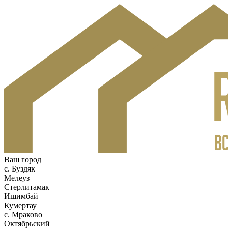
Ваш город
c. Буздяк
Мелеуз
Стерлитамак
Ишимбай
Кумертау
c. Мраково
Октябрьский