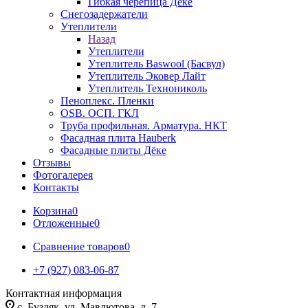
Гибкая черепица Дёке
Снегозадержатели
Утеплители
Назад
Утеплители
Утеплитель Baswool (Басвул)
Утеплитель Эковер Лайт
Утеплитель Технониколь
Пеноплекс. Пленки
OSB. ОСП. ГКЛ
Труба профильная. Арматура. НКТ
Фасадная плита Hauberk
Фасадные плиты Дёке
Отзывы
Фотогалерея
Контакты
Корзина
0
Отложенные
0
Сравнение товаров
0
+7 (927) 083-06-87
Контактная информация
c. Буздяк, ул. Мавлютова, д. 7