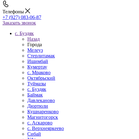
Телефоны
+7 (927) 083-06-87
Заказать звонок
c. Буздяк
Назад
Города
Мелеуз
Стерлитамак
Ишимбай
Кумертау
c. Мраково
Октябрьский
Туймазы
c. Буздяк
Баймак
Давлеканово
Дюртюли
Кушнаренково
Магнитогорск
с. Аскарово
с. Верхнеяркеево
Сибай