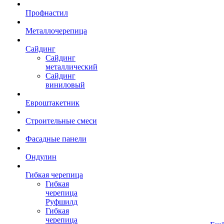
Профнастил
Металлочерепица
Сайдинг
Сайдинг
металлический
Сайдинг
виниловый
Евроштакетник
Строительные смеси
Фасадные панели
Ондулин
Гибкая черепица
Гибкая
черепица
Руфшилд
Гибкая
черепица