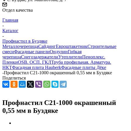
Отдел качества
Главная
-
Каталог
-
Профнастил в Буздяке
Металлочерепица
Сайдинг
Евроштакетник
Строительные
смеси
Фасадные панели
Ондулин
Гибкая
черепица
Снегозадержатели
Утеплители
Пеноплекс.
Пленки
OSB. ОСП. ГКЛ
Труба профильная. Арматура.
НКТ
Фасадная плита Hauberk
Фасадные плиты Дёке
-
Профнастил С21-1000 окрашенный 0,55 мм в Буздяке
Поделиться
Профнастил С21-1000 окрашенный
0,55 мм в Буздяке