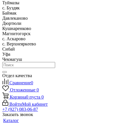
Туймазы
c. Буздяк
Баймак
Давлеканово
Дюртюли
Кушнаренково
Магнитогорск
с. Аскарово
с. Верхнеяркеево
Сибай
Уфа
Чекмагуш
Отдел качества
Сравнение
0
Отложенные
0
Корзина
0
пуста
0
Войти
Мой кабинет
+7 (927) 083-06-87
Заказать звонок
Каталог