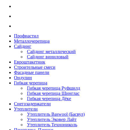
Профнастил
Металлочерепица
Сайдинг
Сайдинг металлический
Сайдинг виниловый
Евроштакетник
Строительные смеси
Фасадные панели
Ондулин
Гибкая черепица
Гибкая черепица Руфшилд
Гибкая черепица Шинглас
Гибкая черепица Дёке
Снегозадержатели
Утеплители
Утеплитель Baswool (Басвул)
Утеплитель Эковер Лайт
Утеплитель Технониколь
Пеноплекс. Пленки