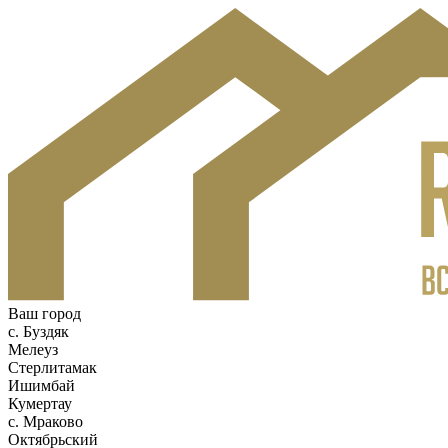
Ваш город
c. Буздяк
Мелеуз
Стерлитамак
Ишимбай
Кумертау
c. Мраково
Октябрьский