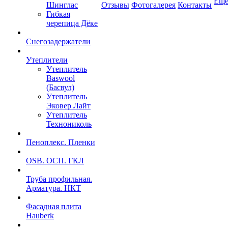
Ещ
Шинглас
Отзывы
Фотогалерея
Контакты
Гибкая
черепица Дёке
Снегозадержатели
Утеплители
Утеплитель
Baswool
(Басвул)
Утеплитель
Эковер Лайт
Утеплитель
Технониколь
Пеноплекс. Пленки
OSB. ОСП. ГКЛ
Труба профильная.
Арматура. НКТ
Фасадная плита
Hauberk