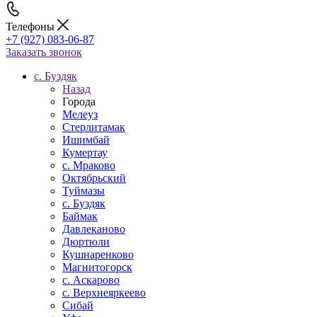
Телефоны
+7 (927) 083-06-87
Заказать звонок
c. Буздяк
Назад
Города
Мелеуз
Стерлитамак
Ишимбай
Кумертау
c. Мраково
Октябрьский
Туймазы
c. Буздяк
Баймак
Давлеканово
Дюртюли
Кушнаренково
Магнитогорск
с. Аскарово
с. Верхнеяркеево
Сибай