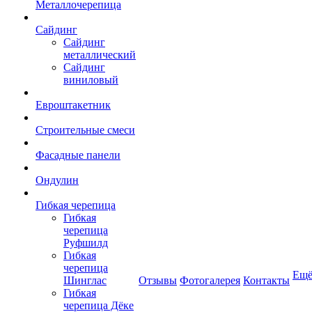
Металлочерепица
Сайдинг
Сайдинг
металлический
Сайдинг
виниловый
Евроштакетник
Строительные смеси
Фасадные панели
Ондулин
Гибкая черепица
Гибкая
черепица
Руфшилд
Гибкая
черепица
Ещ
Шинглас
Отзывы
Фотогалерея
Контакты
Гибкая
черепица Дёке