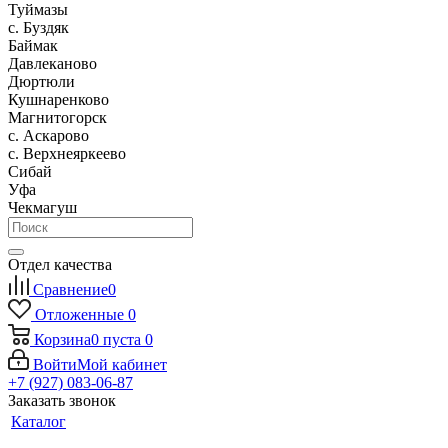
Туймазы
c. Буздяк
Баймак
Давлеканово
Дюртюли
Кушнаренково
Магнитогорск
с. Аскарово
с. Верхнеяркеево
Сибай
Уфа
Чекмагуш
Отдел качества
Сравнение
0
Отложенные
0
Корзина
0
пуста
0
Войти
Мой кабинет
+7 (927) 083-06-87
Заказать звонок
Каталог