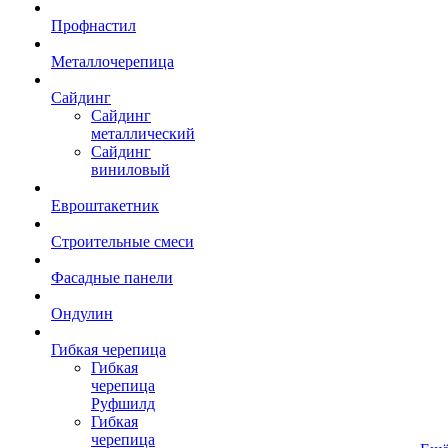
Профнастил
Металлочерепица
Сайдинг
Сайдинг
металлический
Сайдинг
виниловый
Евроштакетник
Строительные смеси
Фасадные панели
Ондулин
Гибкая черепица
Гибкая
черепица
Руфшилд
Гибкая
черепица