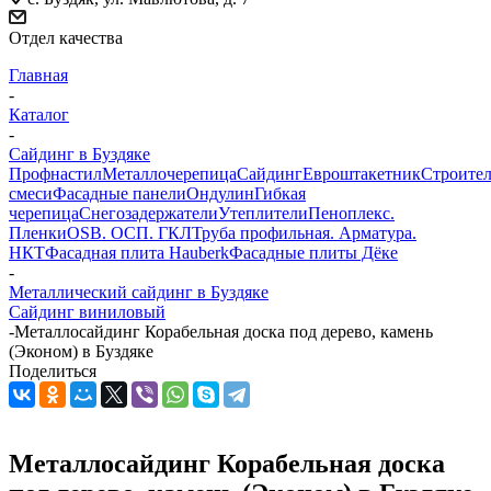
Отдел качества
Главная
-
Каталог
-
Сайдинг в Буздяке
Профнастил
Металлочерепица
Сайдинг
Евроштакетник
Строите
смеси
Фасадные панели
Ондулин
Гибкая
черепица
Снегозадержатели
Утеплители
Пеноплекс.
Пленки
OSB. ОСП. ГКЛ
Труба профильная. Арматура.
НКТ
Фасадная плита Hauberk
Фасадные плиты Дёке
-
Металлический сайдинг в Буздяке
Сайдинг виниловый
-
Металлосайдинг Корабельная доска под дерево, камень
(Эконом) в Буздяке
Поделиться
Металлосайдинг Корабельная доска