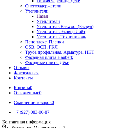
Гибкая черепица Дёке
Снегозадержатели
Утеплители
Назад
Утеплители
Утеплитель Baswool (Басвул)
Утеплитель Эковер Лайт
Утеплитель Технониколь
Пеноплекс. Пленки
OSB. ОСП. ГКЛ
Труба профильная. Арматура. НКТ
Фасадная плита Hauberk
Фасадные плиты Дёке
Отзывы
Фотогалерея
Контакты
Корзина
0
Отложенные
0
Сравнение товаров
0
+7 (927) 083-06-87
Контактная информация
c. Буздяк, ул. Мавлютова, д. 7