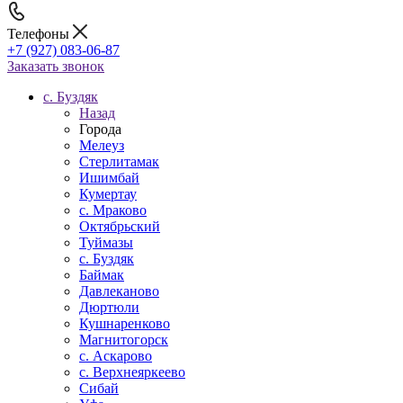
Телефоны
+7 (927) 083-06-87
Заказать звонок
c. Буздяк
Назад
Города
Мелеуз
Стерлитамак
Ишимбай
Кумертау
c. Мраково
Октябрьский
Туймазы
c. Буздяк
Баймак
Давлеканово
Дюртюли
Кушнаренково
Магнитогорск
с. Аскарово
с. Верхнеяркеево
Сибай