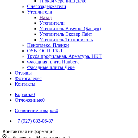
Гибкая черепица Дёке
Снегозадержатели
Утеплители
Назад
Утеплители
Утеплитель Baswool (Басвул)
Утеплитель Эковер Лайт
Утеплитель Технониколь
Пеноплекс. Пленки
OSB. ОСП. ГКЛ
Труба профильная. Арматура. НКТ
Фасадная плита Hauberk
Фасадные плиты Дёке
Отзывы
Фотогалерея
Контакты
Корзина
0
Отложенные
0
Сравнение товаров
0
+7 (927) 083-06-87
Контактная информация
c. Буздяк, ул. Мавлютова, д. 7