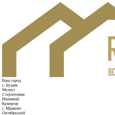
Ваш город
c. Буздяк
Мелеуз
Стерлитамак
Ишимбай
Кумертау
c. Мраково
Октябрьский