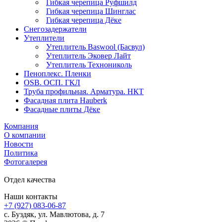
Гибкая черепица Руфшилд
Гибкая черепица Шинглас
Гибкая черепица Дёке
Снегозадержатели
Утеплители
Утеплитель Baswool (Басвул)
Утеплитель Эковер Лайт
Утеплитель Технониколь
Пеноплекс. Пленки
OSB. ОСП. ГКЛ
Труба профильная. Арматура. НКТ
Фасадная плита Hauberk
Фасадные плиты Дёке
Компания
О компании
Новости
Политика
Фотогалерея
Отдел качества
Наши контакты
+7 (927) 083-06-87
c. Буздяк, ул. Мавлютова, д. 7