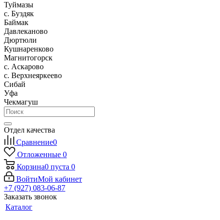
Туймазы
c. Буздяк
Баймак
Давлеканово
Дюртюли
Кушнаренково
Магнитогорск
с. Аскарово
с. Верхнеяркеево
Сибай
Уфа
Чекмагуш
Отдел качества
Сравнение
0
Отложенные
0
Корзина
0
пуста
0
Войти
Мой кабинет
+7 (927) 083-06-87
Заказать звонок
Каталог