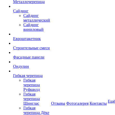
Металлочерепица
Сайдинг
Сайдинг
металлический
Сайдинг
виниловый
Евроштакетник
Строительные смеси
Фасадные панели
Ондулин
Гибкая черепица
Гибкая
черепица
Руфшилд
Гибкая
черепица
Ещ
Шинглас
Отзывы
Фотогалерея
Контакты
Гибкая
черепица Дёке