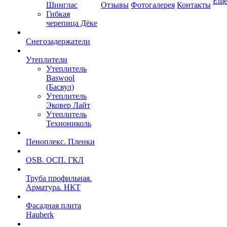
Ещ
Шинглас
Отзывы
Фотогалерея
Контакты
Гибкая
черепица Дёке
Снегозадержатели
Утеплители
Утеплитель
Baswool
(Басвул)
Утеплитель
Эковер Лайт
Утеплитель
Технониколь
Пеноплекс. Пленки
OSB. ОСП. ГКЛ
Труба профильная.
Арматура. НКТ
Фасадная плита
Hauberk