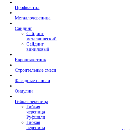
Профнастил
Металлочерепица
Сайдинг
Сайдинг
металлический
Сайдинг
виниловый
Евроштакетник
Строительные смеси
Фасадные панели
Ондулин
Гибкая черепица
Гибкая
черепица
Руфшилд
Гибкая
черепица