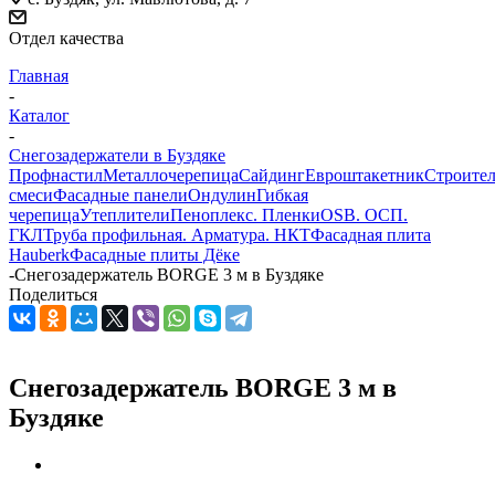
Отдел качества
Главная
-
Каталог
-
Снегозадержатели в Буздяке
Профнастил
Металлочерепица
Сайдинг
Евроштакетник
Строите
смеси
Фасадные панели
Ондулин
Гибкая
черепица
Утеплители
Пеноплекс. Пленки
OSB. ОСП.
ГКЛ
Труба профильная. Арматура. НКТ
Фасадная плита
Hauberk
Фасадные плиты Дёке
-
Снегозадержатель BORGE 3 м в Буздяке
Поделиться
Снегозадержатель BORGE 3 м в
Буздяке