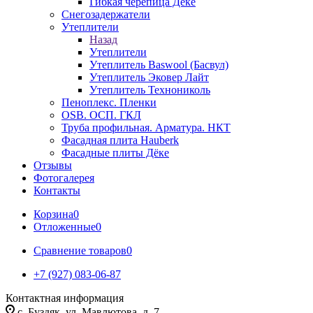
Гибкая черепица Дёке
Снегозадержатели
Утеплители
Назад
Утеплители
Утеплитель Baswool (Басвул)
Утеплитель Эковер Лайт
Утеплитель Технониколь
Пеноплекс. Пленки
OSB. ОСП. ГКЛ
Труба профильная. Арматура. НКТ
Фасадная плита Hauberk
Фасадные плиты Дёке
Отзывы
Фотогалерея
Контакты
Корзина
0
Отложенные
0
Сравнение товаров
0
+7 (927) 083-06-87
Контактная информация
c. Буздяк, ул. Мавлютова, д. 7