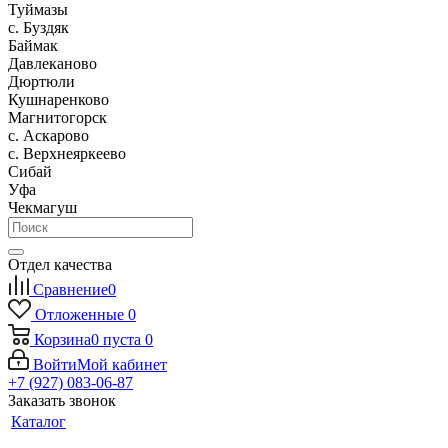
Туймазы
c. Буздяк
Баймак
Давлеканово
Дюртюли
Кушнаренково
Магнитогорск
с. Аскарово
с. Верхнеяркеево
Сибай
Уфа
Чекмагуш
Отдел качества
Сравнение
0
Отложенные
0
Корзина
0
пуста
0
Войти
Мой кабинет
+7 (927) 083-06-87
Заказать звонок
Каталог