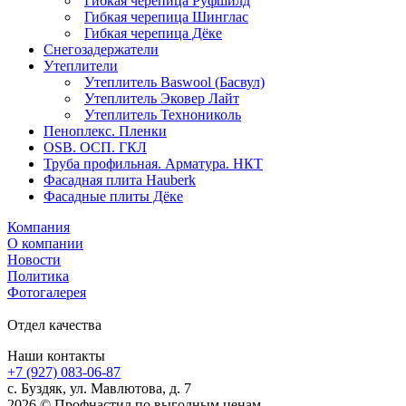
Гибкая черепица Руфшилд
Гибкая черепица Шинглас
Гибкая черепица Дёке
Снегозадержатели
Утеплители
Утеплитель Baswool (Басвул)
Утеплитель Эковер Лайт
Утеплитель Технониколь
Пеноплекс. Пленки
OSB. ОСП. ГКЛ
Труба профильная. Арматура. НКТ
Фасадная плита Hauberk
Фасадные плиты Дёке
Компания
О компании
Новости
Политика
Фотогалерея
Отдел качества
Наши контакты
+7 (927) 083-06-87
c. Буздяк, ул. Мавлютова, д. 7
2026 © Профнастил по выгодным ценам