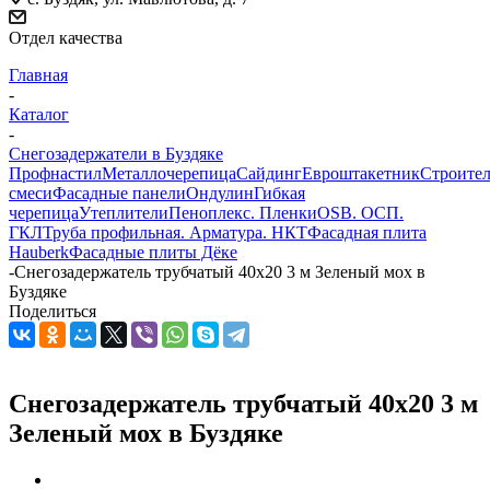
Отдел качества
Главная
-
Каталог
-
Снегозадержатели в Буздяке
Профнастил
Металлочерепица
Сайдинг
Евроштакетник
Строите
смеси
Фасадные панели
Ондулин
Гибкая
черепица
Утеплители
Пеноплекс. Пленки
OSB. ОСП.
ГКЛ
Труба профильная. Арматура. НКТ
Фасадная плита
Hauberk
Фасадные плиты Дёке
-
Снегозадержатель трубчатый 40х20 3 м Зеленый мох в
Буздяке
Поделиться
Снегозадержатель трубчатый 40х20 3 м
Зеленый мох в Буздяке