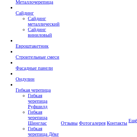
Металлочерепица
Сайдинг
Сайдинг
металлический
Сайдинг
виниловый
Евроштакетник
Строительные смеси
Фасадные панели
Ондулин
Гибкая черепица
Гибкая
черепица
Руфшилд
Гибкая
черепица
Ещ
Шинглас
Отзывы
Фотогалерея
Контакты
Гибкая
черепица Дёке