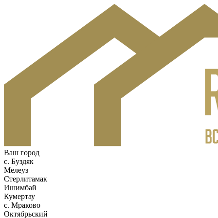
Ваш город
c. Буздяк
Мелеуз
Стерлитамак
Ишимбай
Кумертау
c. Мраково
Октябрьский