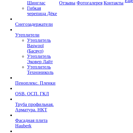
Ещ
Шинглас
Отзывы
Фотогалерея
Контакты
Гибкая
черепица Дёке
Снегозадержатели
Утеплители
Утеплитель
Baswool
(Басвул)
Утеплитель
Эковер Лайт
Утеплитель
Технониколь
Пеноплекс. Пленки
OSB. ОСП. ГКЛ
Труба профильная.
Арматура. НКТ
Фасадная плита
Hauberk