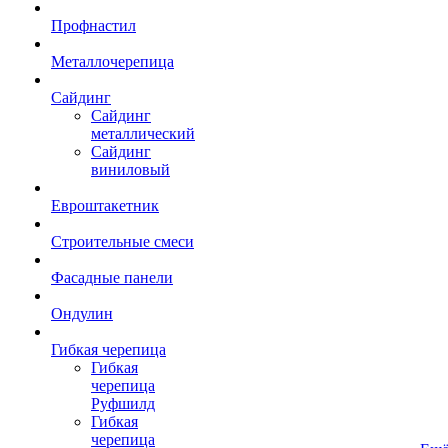
Профнастил
Металлочерепица
Сайдинг
Сайдинг
металлический
Сайдинг
виниловый
Евроштакетник
Строительные смеси
Фасадные панели
Ондулин
Гибкая черепица
Гибкая
черепица
Руфшилд
Гибкая
черепица