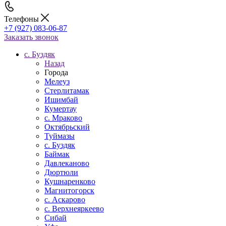
Телефоны
+7 (927) 083-06-87
Заказать звонок
c. Буздяк
Назад
Города
Мелеуз
Стерлитамак
Ишимбай
Кумертау
c. Мраково
Октябрьский
Туймазы
c. Буздяк
Баймак
Давлеканово
Дюртюли
Кушнаренково
Магнитогорск
с. Аскарово
с. Верхнеяркеево
Сибай