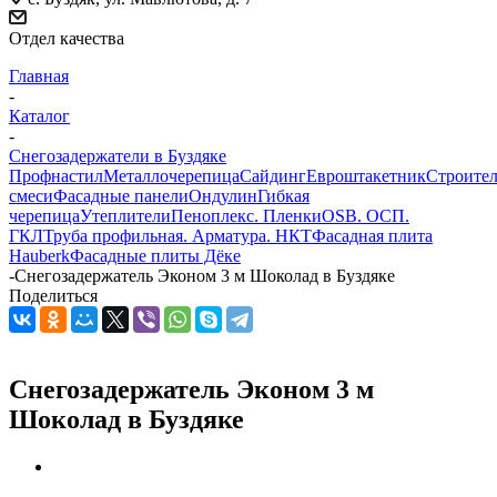
Отдел качества
Главная
-
Каталог
-
Снегозадержатели в Буздяке
Профнастил
Металлочерепица
Сайдинг
Евроштакетник
Строите
смеси
Фасадные панели
Ондулин
Гибкая
черепица
Утеплители
Пеноплекс. Пленки
OSB. ОСП.
ГКЛ
Труба профильная. Арматура. НКТ
Фасадная плита
Hauberk
Фасадные плиты Дёке
-
Снегозадержатель Эконом 3 м Шоколад в Буздяке
Поделиться
Снегозадержатель Эконом 3 м
Шоколад в Буздяке