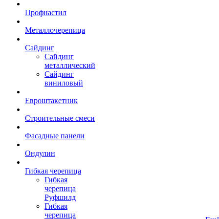
Профнастил
Металлочерепица
Сайдинг
Сайдинг
металлический
Сайдинг
виниловый
Евроштакетник
Строительные смеси
Фасадные панели
Ондулин
Гибкая черепица
Гибкая
черепица
Руфшилд
Гибкая
черепица