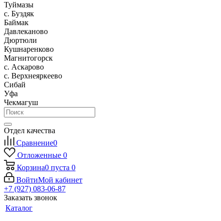
Туймазы
c. Буздяк
Баймак
Давлеканово
Дюртюли
Кушнаренково
Магнитогорск
с. Аскарово
с. Верхнеяркеево
Сибай
Уфа
Чекмагуш
Отдел качества
Сравнение
0
Отложенные
0
Корзина
0
пуста
0
Войти
Мой кабинет
+7 (927) 083-06-87
Заказать звонок
Каталог