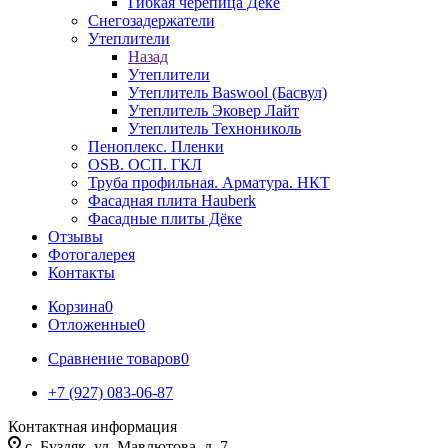
Гибкая черепица Дёке
Снегозадержатели
Утеплители
Назад
Утеплители
Утеплитель Baswool (Басвул)
Утеплитель Эковер Лайт
Утеплитель Технониколь
Пеноплекс. Пленки
OSB. ОСП. ГКЛ
Труба профильная. Арматура. НКТ
Фасадная плита Hauberk
Фасадные плиты Дёке
Отзывы
Фотогалерея
Контакты
Корзина
0
Отложенные
0
Сравнение товаров
0
+7 (927) 083-06-87
Контактная информация
c. Буздяк, ул. Мавлютова, д. 7