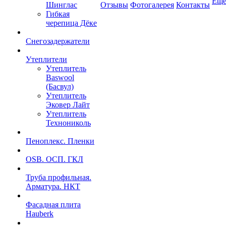
Ещ
Шинглас
Отзывы
Фотогалерея
Контакты
Гибкая
черепица Дёке
Снегозадержатели
Утеплители
Утеплитель
Baswool
(Басвул)
Утеплитель
Эковер Лайт
Утеплитель
Технониколь
Пеноплекс. Пленки
OSB. ОСП. ГКЛ
Труба профильная.
Арматура. НКТ
Фасадная плита
Hauberk