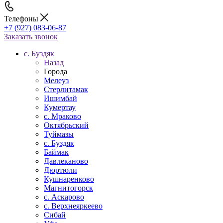
Телефоны
+7 (927) 083-06-87
Заказать звонок
c. Буздяк
Назад
Города
Мелеуз
Стерлитамак
Ишимбай
Кумертау
c. Мраково
Октябрьский
Туймазы
c. Буздяк
Баймак
Давлеканово
Дюртюли
Кушнаренково
Магнитогорск
с. Аскарово
с. Верхнеяркеево
Сибай