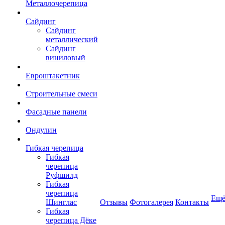
Металлочерепица
Сайдинг
Сайдинг
металлический
Сайдинг
виниловый
Евроштакетник
Строительные смеси
Фасадные панели
Ондулин
Гибкая черепица
Гибкая
черепица
Руфшилд
Гибкая
черепица
Ещ
Шинглас
Отзывы
Фотогалерея
Контакты
Гибкая
черепица Дёке