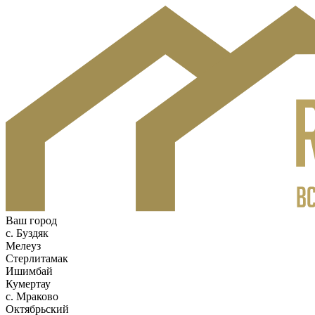
Ваш город
c. Буздяк
Мелеуз
Стерлитамак
Ишимбай
Кумертау
c. Мраково
Октябрьский