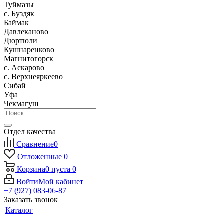
Туймазы
c. Буздяк
Баймак
Давлеканово
Дюртюли
Кушнаренково
Магнитогорск
с. Аскарово
с. Верхнеяркеево
Сибай
Уфа
Чекмагуш
Отдел качества
Сравнение
0
Отложенные
0
Корзина
0
пуста
0
Войти
Мой кабинет
+7 (927) 083-06-87
Заказать звонок
Каталог