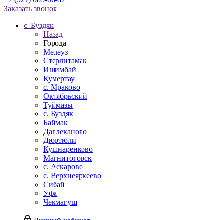
Заказать звонок
c. Буздяк
Назад
Города
Мелеуз
Стерлитамак
Ишимбай
Кумертау
c. Мраково
Октябрьский
Туймазы
c. Буздяк
Баймак
Давлеканово
Дюртюли
Кушнаренково
Магнитогорск
с. Аскарово
с. Верхнеяркеево
Сибай
Уфа
Чекмагуш