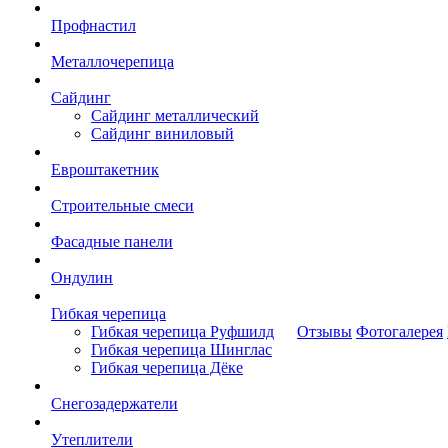
Профнастил
Металлочерепица
Сайдинг
Сайдинг металлический
Сайдинг виниловый
Евроштакетник
Строительные смеси
Фасадные панели
Ондулин
Гибкая черепица
Гибкая черепица Руфшилд
Отзывы
Фотогалерея
Гибкая черепица Шинглас
Гибкая черепица Дёке
Снегозадержатели
Утеплители