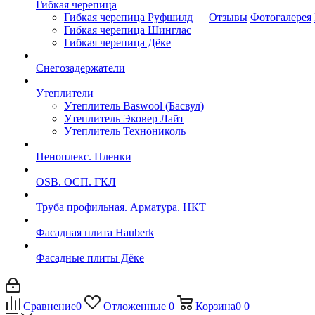
Гибкая черепица
Гибкая черепица Руфшилд
Отзывы
Фотогалерея
Гибкая черепица Шинглас
Гибкая черепица Дёке
Снегозадержатели
Утеплители
Утеплитель Baswool (Басвул)
Утеплитель Эковер Лайт
Утеплитель Технониколь
Пеноплекс. Пленки
OSB. ОСП. ГКЛ
Труба профильная. Арматура. НКТ
Фасадная плита Hauberk
Фасадные плиты Дёке
Сравнение
0
Отложенные
0
Корзина
0
0