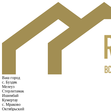
Ваш город
c. Буздяк
Мелеуз
Стерлитамак
Ишимбай
Кумертау
c. Мраково
Октябрьский